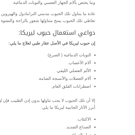
وما يختص بآلام الجهاز العصبي والنوبات الدماغية.
عادة ما بتناول تلك الحبوب مدمني الترامادول والهيروين
تعاطي تلك الحبوب يمنح متناولها شعور بالراحة والنشوة 
دواعي استعمال حبوب ليريكا:
إن حبوب ليريكا في الأصل عقار طبي لعلاج ما يلي:
النوبات الدماغية ( الصرع)
آلام الأعصاب.
الألم العضلي الليفي.
آلام العضلات والأنسجة الضامة.
اضطرابات القلق العام.
إلا أن تلك الحبوب لا يجب تناولها بدون إذن الطبيب فإن ل
أبرز الآثار الجانبية ليريكا ما يلي:
الاكتئاب.
الصداع الشديد.
دوار الدماغ.