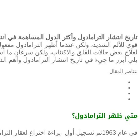
تاريخ انتشار الترامادول وأكثر الدول المساهمة في ان
قوي للألم الشديد، ولكن عندما أظهر الترامادول مفعوله
لعلاج بعض حالات القلق والاكتئاب، ولكن سرعان ما أس
يلي أبرز ما جيء في تاريخ انتشار الترامادول وأهم ا
عناصر المقال
متي ظهر الترامادول؟
في عام 1963تم تسجيل أول براءة اختراع لعقار الترامادول، وقد تم اطلاقه فعليا في عام 1977 من خلال شركة الأدوية الألمانية Grünenthal GmbH.