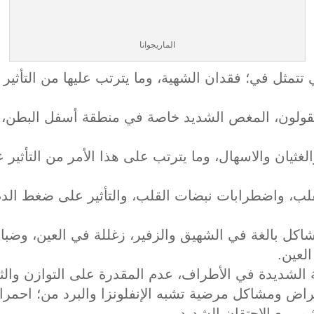
الماريجوانا
تمثل في؛ فقدان الشهية، وما يترتب عليها من التأثير
قولون، المغص الشديد خاصة في منطقة أسفل البطن، ٱل
لغثيان والاسهال، وما يترتب على هذا الأمر من التأث
لب، واضطرابات نبضات القلب، والتأثير على ضغط الدم، 
ل بالغة في الشهيق والزفير، زغللة في العين، وضباب
لعين.
 الشديدة في الأطراف، عدم المقدرة على التوازن والثبا
 ومشاكل مرضية تشبه الإنفلونزا والبرد من؛ احمرار ال
م، مع الاحتقان الشديد.