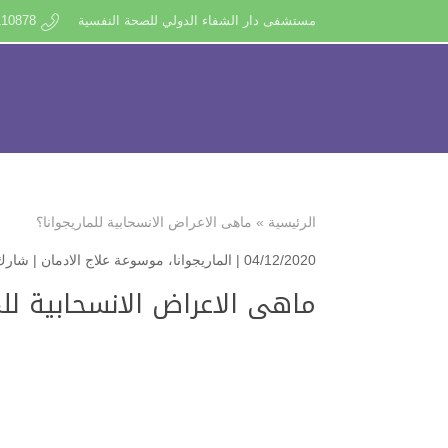
مستشفى دار الشفاء الدولي للصحة النفسية
110878
الرئيسية
»
ماهى الاعراض الانسحابية للماريجوانا؟
04/12/2020 |
الماريجوانا
،
موسوعة علاج الادمان
|
شارك 
ماهى الاعراض الانسحابية للم