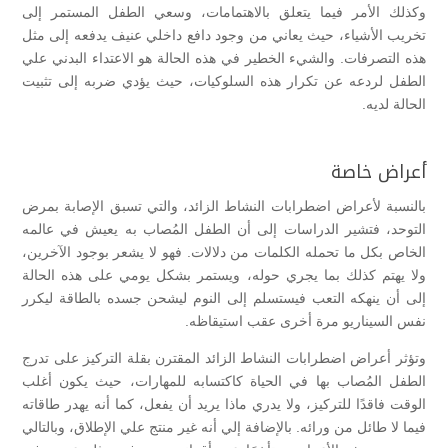
وكذلك الأمر فيما يتعلق بالاهتمامات، وسعي الطفل المستمر إلى
تخريب الأشياء، حيث يعاني من وجود دافع داخلي عنيف يدفعه إلى مثل
هذه التصرفات. والشيء الخطير في هذه الحالة هو الاعتداء البدني علي
الطفل لردعه عن تكرار هذه السلوكيات، حيث يؤدي ضربه إلى تثبيت
الحالة لديه.
أعراض خاصة
بالنسبة لأعراض اضطرابات النشاط الزائد، والتي تسبق الإصابة بمرض
التوحد، فتشير الدراسات إلى أن الطفل المُصاب به يعيش في عالمه
الخاص بكل ما تحمله الكلمات من دلالات. فهو لا يشعر بوجود الآخرين،
ولا يهتم كذلك بما يجري حوله، ويستمر بشكل يومي على هذه الحالة
إلى أن ينهكه التعب فيستسلم إلى النوم ليشحن جسده بالطاقة ليكرر
نفس السيناريو مرة أخرى عقب استيقاظه.
وتؤثر أعراض اضطرابات النشاط الزائد المقترن بقلة التركيز على تدرج
الطفل المُصاب بها في الحياة كاكتسابه للمهارات، حيث يكون أغلب
الوقت فاقدًا للتركيز، ولا يدري ماذا يريد أن يفعل، كما أنه يهدر طاقاته
فيما لا طائل من ورائه. بالإضافة إلي أنه غير منتج علي الإطلاق، وبالتالي