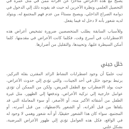
يصبح مع هذه الأعراض متأخرًا عن أقرانه ممن في مثل عمره في
التحصيل العلمي ونظرة الآخرين له حيث قد يقوده ذلك إلي الدخول في
دوامة الصراع الداخلي، ويصبح مستاءً من عدم فهم المجتمع له، ويتولد
لديه شعور بأنه لا دخل له فيما يفعل.
وللأسباب السابقة يطلب المتخصصين ضرورة تشخيص أعراض هذه
الاضطرابات في أسرع وقت، فكلما كانت الأعراض في مقدمتها، كلما
أمكن السيطرة عليها، وتحييدها، والتقليل من أضرارها.
خلل جيني
ثبت علميًا أن وجود اضطرابات النشاط الزائد المقترن بقلة التركيز،
يرتبط بوجود خلل في أحد الجينات، والتي تؤدي إلي حدوث الأعراض،
حيث يولد الاضطراب مع الطفل المريض، ولكن من الممكن أن تؤدي
عوامل خارجية إلي تزكية الأعراض، وتدفعها إلي الظهور، مثل غيرة
الطفل من أشقائه الأكبر منه، أو الأصغر، أو سوء المعاملة التي قد
يلقاها من قبل أقرانه، أو الشعور بالاضطهاد، من قبل أسرته، أو
المجتمع، سواء كان هذا الشعور حقيقيًا، أو أنه شعور وهمي لا وجود له
في الواقع، فكل هذه العوامل تؤدي إلي ظهور الأعراض المرضية،
بشكل علني.