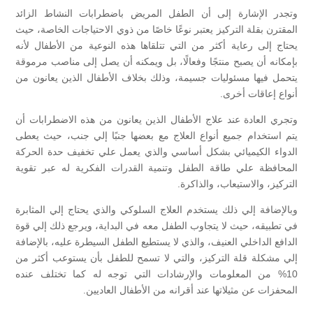
وتجدر الإشارة إلى أن الطفل المريض باضطرابات النشاط الزائد
المقترن بقلة التركيز يعتبر نوعًا خاصًا من ذوي الاحتياجات الخاصة، حيث
يحتاج إلى رعاية أكثر من التي تتلقاها هذه النوعية من الأطفال لأنه
بإمكانه أن يصبح منتجًا وفعالًا، بل ويمكنه أن يصل إلى مناصب مرموقة
يتحمل فيها مسئوليات جسيمة، وذلك بخلاف الأطفال الذين يعانون من
أنواع إعاقات أخرى.
وتجري العادة عند علاج الأطفال الذين يعانون من هذه الاضطرابات أن
يتم استخدام جميع أنواع العلاج مع بعضها جنبًا إلي جنب، حيث يعطى
الدواء الكيميائي بشكل أساسي والذي يعمل علي تخفيف حدة الحركة
المحافظة علي طاقة الطفل وتنمية القدرات الفكرية له عبر تقوية
التركيز، والاستيعاب، والذاكرة.
وبالإضافة إلي ذلك يستخدم العلاج السلوكي والذي يحتاج إلي المثابرة
في تطبيقه، حيث لا يتجاوب الطفل معه في البداية، ويرجع ذلك إلي قوة
الدافع الداخلي العنيف، والذي لا يستطيع الطفل السيطرة عليه، بالإضافة
إلي مشكلة قلة التركيز، والتي لا تسمح للطفل بأن يستوعب أكثر من
10% من المعلومات والإرشادات التي توجه له كما تختلف عنده
المحفزات عن مثيلاتها عند أقرانه من الأطفال العاديين.