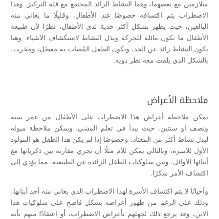
متلازمين مع بعضهما، وهما النشاط الزائد المجتمع مع قلة التركيز. وهذا
الاضطراب يتم اكتشافه خصوصًا عند الأطفال، وقليلًا ما يعاني منه
البالغين، حيث يظهر بشكل أكثر حدية لدى الأطفال، نظرًا لأن طبيعة
الأطفال ما تكون مائلة للحركة وبذل النشاط لاستكشاف الأشياء. وهنا
يكون النشاط زائد عن الحد، ويكون الطفل المُصاب به معطل، ومخرب،
بالشكل الذي يلفت معه نظر ذويه.
ملاحظة الأعراض
يمكن ملاحظة أعراض هذا الاضطراب على الأطفال من عمر سنة
ونصف أو سنتين، حيث يبدأ في تعلم المشي. ويمكن ملاحظة ميوله
لبذل نشاط أكثر من المعتاد، وخصوصًا إذا لم يكن هذا الطفل هو المولود
الأول للأسرة، وبالتالي يمكن للأم مثلًا أن تجري مقارنة بين ذكرياتها مع
أبنائها الأوائل، وبين سلوكيات الطفل الزائدة عن الطبيعية، مما يؤدي إلى
اكتشاف الأمر مبكرًا.
وأحيانًا لا يتم اكتشاف الأسرة لهذا الاضطراب الذي يعاني منه أحد أبنائها،
وذلك على الرغم من ظهور أعراضه بشكل فاضح على سلوكيات هذا
الابن، وقد يرجع ذلك لجهلهم بأعراض الاضطراب، أو اعتقادًا منهم بأنه