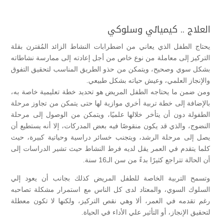
العلاج .. كيميائي وسلوكي
يحتاج الطفل الذي يعاني من اضطرابات النشاط الزائد المُقترن بقلة
التركيز إلى معاملة من نوع خاص من أجل إعادته إلى ممارسة نشاطاته
بشكل سوي وصحيح، ويتمكن من حذو الطريق المناسب لتحقيق التفوق
والإنجاز العلمي، وعيش حياته بشكل طبيعي.
ومن ضمن ما يحتاجه الطفل المريض هو تحديد خطة تعليمية خاصة به،
بالإضافة إلى خطة تربية أخري موازية لها حتى يتمكن من تجاوز مرحلة
الطفولة دون أن يتأخر خلالها علميًا، ويتمكن من الوصول إلى مرحلة
النضوج، والذي قد يكون منقوصًا فيه بعض المدركات، إلا أنه يستطيع أن
يصل إلى مرحلة الرشد، ويتجنب خسائر دراسية وحياتية كبيرة، حيث
كلما يتقدم في العمر يقل لديه فرط النشاط حيث تشير الدراسات إلى
أن الحالة تتراجع كثيرًا بدءً من سن الـ16 سنة.
وتسمح التربية الخاصة للطفل المريض كذلك بجانب أن يعود إلي
السلوك السوي، والمعتاد لدى كل الناس مع استمرار مشكلة تصاحبه
رغم تقدمه في العمر، ألا وهي نقص التركيز، ولكنها لا تكون معطلة
لتحقيق الإنجاز، أو التأثير علي الأداء في الحياة.