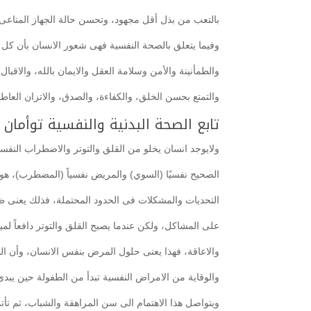
بالتعب من بذل أقل مجهود، وتحسن حالة الجهاز المناعى 
وفيما يتعلق بالصحة النفسية فهى شعور الانسان بأن كل
والطمأنينة والأمن وسلامة العقل والايمان بالله، والاقبا
والتمتع بحسن الخلق، والكفاءة، والصدق، والاتزان العاط
تابع الصحة البدنية والنفسية توأما
ولايوجد انسان يخلو من القلق والتوتر والاضطراب النفس
الصحيح نفسيًا (السوي) والمريض نفسياً (المضطرب)، هو 
التحديات والمشكلات فى الحدود المحتملة، فذلك يعنى ظ
على المشاكل، ولكن عندما يصبح القلق والتوتر دافعاً لميل
والاعاقة، فهذا يعنى حلول المرض بنفس الانسان، وأن الن
والوقاية من الامراض النفسية تبدأ من الطفولة حين يبدى ال
ويتواصل هذا الاهتمام الى سن المراهقة والشباب، ثم تأتى 