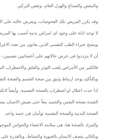
والمغص والصداع والهزل العام، ونقص التركيز.
وقد يكرر المريض تلك الفحوصات، ويعرض حالته على العديد
لا توجد ادلة على وجود اى امراض بدنية أصيب بها المري
وينصح خبراء الطب النفسى الذين يعانون من تعدد الاعر
أن لا يترددوا فى عرض حالاتهم على أخصائيين نفسيين،
فالكثير من الأمراض يلعب التوتر والقلق والاضطراب النفس
وبالتأكيد يوجد ارتباط وثيق بين صحة الجسم والصحة الن
اذا حدث اعتلال او اضطراب بالصحة النفسية، وأيضاً لات
الجيدة بصحة النفس والجسد معاً حتى يعيش الانسان متمت
الصحة البدنية والصحة النفسية توأمان فى جسد واحد.
والمراد بالصحة هنا، هى سلامة الاعضاء والحواس الموجو
وبالتالى يتصف الانسان بالحيوية والنشاط، وبالقدرة على