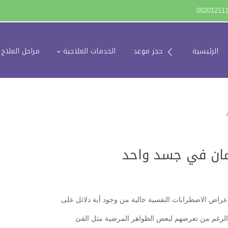
00201211
الرئيسية
حجز موعد
الخدمات العلاجية
مراحل العلاج
أمان في جسد واحد
اعراض الاضطرابات النفسية خالية من وجود أية دلائل على
لرغم من تعرضهم لبعض الظواهر المرضية مثل القئ