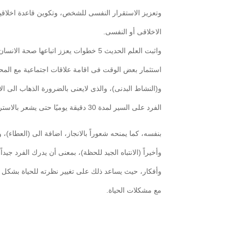
وتعزيز الاستقرار النفسى للشخص، وتكوين قاعدة اخلاقية
الاخلاقى أو النفسى.
واثبت العلم الحديث 5 خطوات يعزز اتباعها صحة الانسان النفسية، وتتمثل هذه الخطوات فى (التواصل)، حيث يمكن للانسان
استثمار بعض الوقت فى اقامة علاقات اجتماعية مع المحيط
و(النشاط البدنى)، والذى لايعنى بالضرورة الذهاب الى الا
الفرد على السير لمدة 30 دقيقة يوميًا حتى يشعر بالاسترخاء، و(التعلم)، لأن من شأنه أن يزيد ثقة الانسان
بنفسه، كما يمنحه شعوراً بالانجاز، اضافة الى (العطاء)، 
وأخيراً (الانتباه الجيد للحظة)، بمعنى أن يدرك الفرد جيد
وأفكار، حيث يساعد ذلك على تغيير نظرته للحياة بشكل عا
مع مشكلات الحياة.