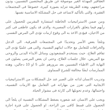
العقاقير المهدئة الغير موصوفة عن طريق المختصين النفسيين، ودون
مراجعتهم، وهذه الطريقة تتزايد بصورة كبيرة، خصوصًا فى المجتمعات
الفقيرة، والتى بالتأكيد لاتساعد فى حل المشكلة الاساسية نفسها.
ومن ضمن الاستراتيجيات الخاطئة استشارة المقربين للحصول على
رأيهم فيما يتعلق بالقرارات المصيرية، والذى قد يكون عاطفى فى كثير
من الاحيان، فيؤدى الاخذ به الى وقوع ازمات تؤدى الى المرض النفسى.
وتلجأ بعض الأسر وتحديدًا فى المجتمعات الشرقية، الى الدجل
والخرافات للتعامل مع حالات ابنائهم النفسية، والتى هى علميًا تؤدى الى
تفاقم العلاج، حيث يستخدم المشعوذون وسائل الايذاء البدنى والروحى
مع المريض، خلال جلسات العلاج، وحتى ان بعض المرضى يصلون فى
النهاية الى الاطباء النفسيين بعد مرورهم على 5 او 10 دجالين، وهذه
الممارسات ايضًا مخالفة للشرع السماوى.
وتدريب الانسان لذاته على الصبر عند حل المشكلات من الاستراتيجيات
الايجابية التى تعزز من مهاراته فى التعامل مع الازمات النفسية،
واحتمالها، وعدم تحويلها الى كارثة فى مشوار الحياة.
ويجب على الانسان عند شعوره بضغط المشكلات النفسية ان يلجأ الى
الحصول على قسط كافى من الراحة، او الحصول على فترة اجازة