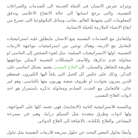
ويتزايد تعرض الانسان فى الحياة الحديثة الى الصدمات والصراعات
النفسية، والتى يرجع اسبابها الى حالة الانفتاح الاعلامى وتدفق
المعلومات التى يشهدها العالم، بجانب وسائل التكنولوجيا التى تسرع من
ايقاع الاشياء الملازمة للحياة الانسانية.
وللتعامل مع الصدمات النفسية يتبع الانسان مايطلق عليه استراتيجيات
التعامل مع الازمة، وهناك نوعين من استراتيجيات مواجهة الازمات
النفسية، اولها الاستراتيجيات السلبية، مثل لجوء الشخص إلى التناسى او
محاولة عدم تذكرها، وللأسف المشكلات النفسية لايمكن مواجهتها
بطريقة التجاهل والنسيان، لأن
العلاج النفسى
يعتمد بشكل اساسى على
التذكر، وذلك على عكس كل الحيل التى يلجأ اليها الكثيرون، فمعظم
الذين يمرون بحوادث او ظروف صعبة يهربون منها بالتناسى، وهو غير
جائز، فالتعامل مع الحدث الصادم ومحاولة تذكره باستمرار هو احد
ادوات العلاج النفسى.
وبالنسبة للاستراتيجية الثانية (الايجابية)، فهى تعتمد كلها على المواجهة،
ولها ادوات وطرق متعددة مثل السيكو دراما، وهى فن مسرحة
المشاعر، والعلاج بالكتابة، بالاضافة الى العلاج الدوائى.
وأيضًا يحاول البعض البحث عن حلول سريعة للازمات النفسية مثل تناول