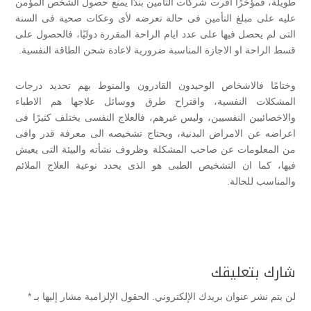
طويلة، فمؤخرًا اقرت شركات التأمين بندًا يمنع حصول الشخص المؤمن
عليه على مبلغ التأمين فى حالة تعرضه لأى وعكات صحية فى السنة
التى لم يحصل فيها على عدد ايام الراحة المقررة دوليًا، فالحصول على
قسط الراحة او الاجازة المناسبة ضرورية لاعادة شحن الطاقة النفسية.
وختامًا فالاشخاص الوحيدون القادرون والمنوط بهم تحديد درجات
المشكلات النفسية، واقتراح طرق ووسائل علاجها هم الاطباء
والاخصائيين النفسيين، وليس غيرهم، فالعلاج النفسى يختلف كثيرًا فى
اعراضه عن الامراض البدنية، ويحتاج تشخيصه الى معرفة قدر وافى
من المعلومات عن صاحب المشكلة وظروف نشأته والبيئة التى يعيش
فيها، كما ان التشخيص الطبى هو الذى يحدد نوعية العلاج الملائم
والمناسب للحالة.
شارك بتعليقك
لن يتم نشر عنوان بريدك الإلكتروني.
الحقول الإلزامية مشار إليها بـ
*