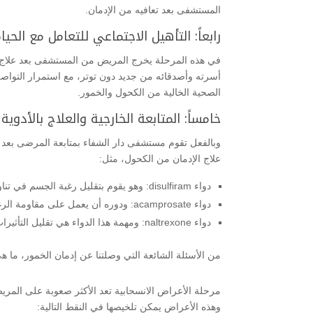
المستشفى بعد تعافيه من الإدمان.
رابعاً: التأهيل الاجتماعي للتعامل مع الحي
في هذه المرحلة يخرج المريض من المستشفى بعد علاج إدم
أسرته وأصدقائه من جديد دون توتر، مع استمرار التواصل
الصحية الخالية من الكحول والخمور.
خامساً: المتابعة الخارجية والعلاج بالأدوي
وبالفعل تقوم مستشفى دار الشفاء بمتابعة المرضى بعد 
علاج الإدمان من الكحول، مثل:
دواء disulfiram: وهو يقوم بتقليل رغبة الجسم في تناول الكحول، ويصاب المريض بالغثيان والقيء والصداع بسبب هذا الدواء عند تناول الكحول
دواء acamprosate: ودوره أن يعمل على مقاومة الرغبة في تعاطي الكحول، وذلك من خلال العمل على استعادة التوازن الكيميائي للجسم
دواء naltrexone: ومهمة هذا الدواء هي تقليل التأثيرات الظاهرة على متعاطي الكحول بعد الشرب.
من الأسئلة الشائعة التي وصلتنا عن إدمان الخمور، ما هي
مرحلة الأعراض الانسحابية تعد الأكثر صعوبة على المريض
وهذه الأعراض يمكن تلخيصها في النقط التالية: