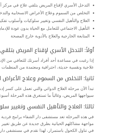
التدخل الأسري لإقناع المريض بتلقي علاج في مركز أ
التخلص من السموم وعلاج الأعراض الانسحابية والتدخ
العلاج والتأهيل النفسي وتغيير سلوكيات وأسلوب تفكي
التأهيل الاجتماعي للتعامل مع الحياة بدون عودة للإدما
المتابعة الخارجية والعلاج بالأدوية خارج المصحة
أولاً: التدخل الأسري لإقناع المريض بتل
إذا رغبت في مساعدة أحد أفراد أسرتك للتعافي من الإد
علاجية ونقسية حديثة، احترافية ومعتمدة من المنظمات ال
ثانيا: التخلص من السموم وعلاج الأعراض ا
تبدأ الآن مرحلة العلاج الدوائي والتي تعمل على كسر إ
سيواجهها المريض، وغالباً ما تستغرق هذه المرحلة أسبوعا
ثالثا: العلاج والتأهيل النفسي وتغيير س
في هذه المرحلة تعد مستشفى دار الشفاء برامج فردية و
مواجهة مشاكلهم الحياتية بطرق جديدة عن طريق تغيير ن
في تناول الكحول باستمرار، لهذا نقدم في مستشفى دار ا