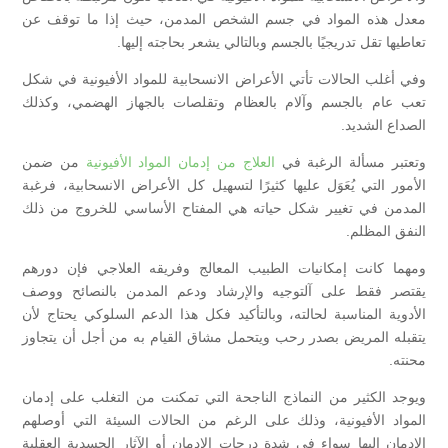
معدل هذه المواد في جسم الشخص المدمن، حيث إذا ما توقف عن
تعاطيها تقل تدريجيًا بالجسم وبالتالي يشعر بحاجته إليها.
وفي أغلب الحالات تأتي الأعراض الانسحابية للمواد الأفيونية في شكل
تعب عام بالجسم وآلام بالعظام وتقلصات بالجهاز الهضمي، وكذلك
الصداع الشديد.
وتعتبر مسألة الرغبة في
العلاج من إدمان المواد الأفيونية
من ضمن
الأمور التي يُعَوَل عليها كثيرًا لتسهيل كل الأعراض الانسحابية، فرغبة
المدمن في تغيير شكل حياته هي المفتاح الأساسي للخروج من ذلك
النفق المظلم.
ومهما كانت إمكانيات الطبيب المعالج وفريقه العلاجي فإن دورهم
يقتصر فقط على آلتوجيه والإرشاد ودعم المدمن بالنصائح ووصف
الأدوية المناسبة لحالته، وبالتأكيد فكل هذا الدعم السلوكي يحتاج لأن
يتقبله المريض بصدر رحب ويتحمل مشاق القيام به من أجل أن يتجاوز
محنته.
ويوجد الكثير من النماذج الناجحة التي تمكنت من التغلب على إدمان
المواد الأفيونية، وذلك على الرغم من الحالات السيئة التي أوصلهم
الإدمان إليها سواء في شدة درجات الإدمان أو الآثار الجسدية العقلية