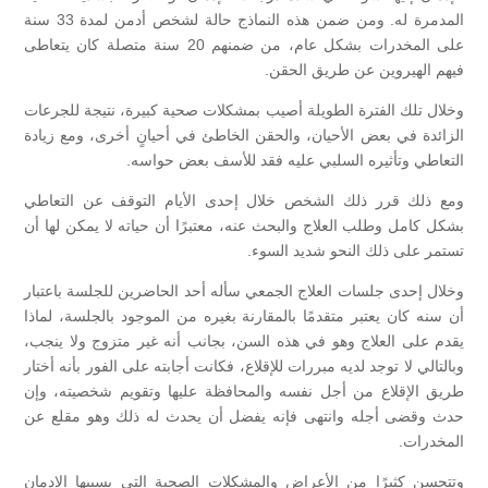
المدمرة له. ومن ضمن هذه النماذج حالة لشخص أدمن لمدة 33 سنة
على المخدرات بشكل عام، من ضمنهم 20 سنة متصلة كان يتعاطى
فيهم الهيروين عن طريق الحقن.
وخلال تلك الفترة الطويلة أصيب بمشكلات صحية كبيرة، نتيجة للجرعات
الزائدة في بعض الأحيان، والحقن الخاطئ في أحيانٍ أخرى، ومع زيادة
التعاطي وتأثيره السلبي عليه فقد للأسف بعض حواسه.
ومع ذلك قرر ذلك الشخص خلال إحدى الأيام التوقف عن التعاطي
بشكل كامل وطلب العلاج والبحث عنه، معتبرًا أن حياته لا يمكن لها أن
تستمر على ذلك النحو شديد السوء.
وخلال إحدى جلسات العلاج الجمعي سأله أحد الحاضرين للجلسة باعتبار
أن سنه كان يعتبر متقدمًا بالمقارنة بغيره من الموجود بالجلسة، لماذا
يقدم على العلاج وهو في هذه السن، بجانب أنه غير متزوج ولا ينجب،
وبالتالي لا توجد لديه مبررات للإقلاع، فكانت أجابته على الفور بأنه أختار
طريق الإقلاع من أجل نفسه والمحافظة عليها وتقويم شخصيته، وإن
حدث وقضى أجله وانتهى فإنه يفضل أن يحدث له ذلك وهو مقلع عن
المخدرات.
وتتحسن كثيرًا من الأعراض والمشكلات الصحية التي يسببها الإدمان