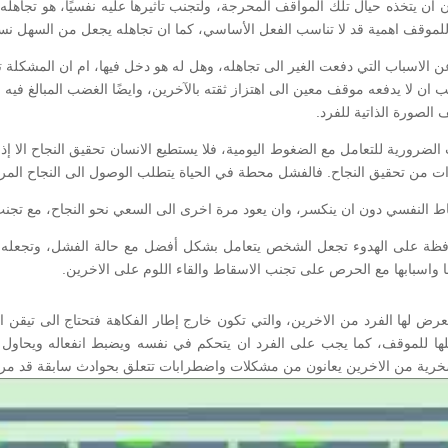
 يتخذه حيال تلك المواقف المحرجة، ولتجنب تأثيرها عليه نفسيًا، هو تجاهله لها
للموقف اهمية قد لا تناسب الفعل الأساسي، كما ان تجاهله يجعل من السهل نسيان
ن الاسباب التي دفعت الغير الى تجاهله، وهل له هو دخل فيها، ام ان المشكلة تتع
جب ان لا يدفعه موقف معين الى اهتزاز ثقته بالآخرين، وايضًا الغضب المبالغ ف
الصورة الذاتية للفرد.
الضرورية للتعامل مع الضغوط اليومية، فلا يستطيع الانسان تحقيق النجاح الا إ
من تحقيق النجاح. فالفشل محطة في الحياة يتطلب الوصول الى النجاح المرور ع
ط النفسي دون ان ينكسر، وان يعود مرة اخرى الى السعي نحو النجاح، مع تجنب
افظة على الهدوء تجعل الشخص يتعامل بشكل أفضل مع حالة الفشل، وتجعله يقر
 واسبابها مع الحرص على تجنب الاسقاط والقاء اللوم على الاخرين.
تعرض لها الفرد من الاخرين، والتي تكون خارج إطار الفكاهة فتحتاج الى تيق
لها للموقف، كما يجب على الفرد ان يتحكم في نفسه ويضبط انفعاله ويحاول
خرية من الاخرين يعانون من مشكلات واضطرابات تتعلق بحوادث سابقة قد مروا