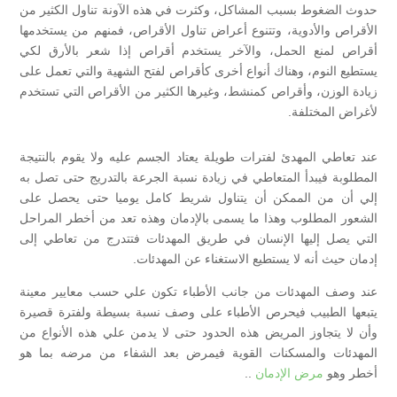
حدوث الضغوط بسبب المشاكل، وكثرت في هذه الآونة تناول الكثير من
الأقراص والأدوية، وتتنوع أعراض تناول الأقراص، فمنهم من يستخدمها
أقراص لمنع الحمل، والآخر يستخدم أقراص إذا شعر بالأرق لكي
يستطيع النوم، وهناك أنواع أخرى كأقراص لفتح الشهية والتي تعمل على
زيادة الوزن، وأقراص كمنشط، وغيرها الكثير من الأقراص التي تستخدم
لأغراض المختلفة.
عند تعاطي المهدئ لفترات طويلة يعتاد الجسم عليه ولا يقوم بالنتيجة
المطلوبة فيبدأ المتعاطي في زيادة نسبة الجرعة بالتدريج حتى تصل به
إلي أن من الممكن أن يتناول شريط كامل يوميا حتى يحصل على
الشعور المطلوب وهذا ما يسمى بالإدمان وهذه تعد من أخطر المراحل
التي يصل إليها الإنسان في طريق المهدئات فتتدرج من تعاطي إلى
إدمان حيث أنه لا يستطيع الاستغناء عن المهدئات.
عند وصف المهدئات من جانب الأطباء تكون علي حسب معايير معينة
يتبعها الطبيب فيحرص الأطباء على وصف نسبة بسيطة ولفترة قصيرة
وأن لا يتجاوز المريض هذه الحدود حتى لا يدمن علي هذه الأنواع من
المهدئات والمسكنات القوية فيمرض بعد الشفاء من مرضه بما هو
أخطر وهو
مرض الإدمان
..