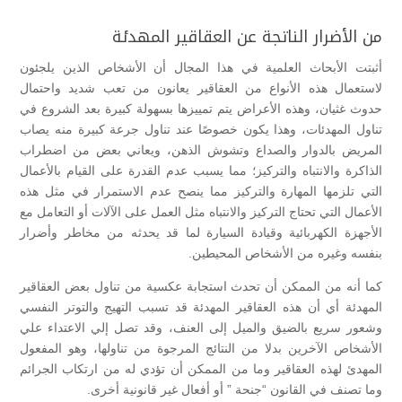
من الأضرار الناتجة عن العقاقير المهدئة
أثبتت الأبحاث العلمية في هذا المجال أن الأشخاص الذين يلجئون
لاستعمال هذه الأنواع من العقاقير يعانون من تعب شديد واحتمال
حدوث غثيان، وهذه الأعراض يتم تمييزها بسهولة كبيرة بعد الشروع في
تناول المهدئات، وهذا يكون خصوصًا عند تناول جرعة كبيرة منه يصاب
المريض بالدوار والصداع وتشوش الذهن، ويعاني بعض من اضطراب
الذاكرة والانتباه والتركيز؛ مما يسبب عدم القدرة على القيام بالأعمال
التي تلزمها المهارة والتركيز مما ينصح عدم الاستمرار في مثل هذه
الأعمال التي تحتاج التركيز والانتباه مثل العمل على الآلات أو التعامل مع
الأجهزة الكهربائية وقيادة السيارة لما قد يحدثه من مخاطر وأضرار
بنفسه وغيره من الأشخاص المحيطين.
كما أنه من الممكن أن تحدث استجابة عكسية من تناول بعض العقاقير
المهدئة أي أن هذه العقاقير المهدئة قد تسبب التهيج والتوتر النفسي
وشعور سريع بالضيق والميل إلى العنف، وقد تصل إلي الاعتداء علي
الأشخاص الآخرين بدلا من النتائج المرجوة من تناولها، وهو المفعول
المهدئ لهذه العقاقير وما من الممكن أن تؤدي له من ارتكاب الجرائم
وما تصنف في القانون “جنحة ” أو أفعال غير قانونية أخرى.