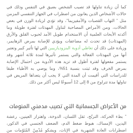
كما أن زيادة تناولها قد تصيب الشخص بضيق في التنفس وذلك في
حالات الأشخاص الذين يعانون من اضطراب في الجهاز التنفسي المزمن
مثل ” التهاب القصبات والأمفيزيما”، وقد تؤدي لزيادة الوزن في بعض
الحالات، ومن الأمراض المصاحبة لتناول المهدئات لفترة طويلة وما
أكدته الأبحاث العلمية أن الاستخدام طويل الأمد لحبوب القلق والأرق
(المهدئات) قد تحدث له مضاعفات ويؤدي للإصابة بمرض الزهايمر،
وزيادة على ذلك أن
تعاطي أدوية البنزوديازيبين
التي لها تأثير كبير وتعتبر
أنها من المهدئات الفعالة والتي يستمر تأثيرها لمدة ثلاثة أشهر وقد
يستمر مفعولها لفترة أطول قد تزيد هذه الأدوية من احتمال الإصابة
بمرض الخرف وقد ثبتت بنسبة 51%، وما يوصي به الأطباء طبقا
للدراسات التي أقيمت أن المدة التي لا يجب أن يتعداها المريض في
تناولها مدة تتراوح من 8 إلى 12 أسبوعًا ليس أكثر من ذلك.
من الأعراض الجسمانية التي تصيب مدمني المنومات
” بطء الحركة، الترنّح، ثقل اللسان، الدوخة، واهتزاز العينين، رعشة
اليدين، الإمساك، هبوط ضغط الدم، الضعف الجنسي في الذكور،
اضطرابات العادة الشهرية في الإناث، ويشكو مُدْمِنُ المُنَوّمات من