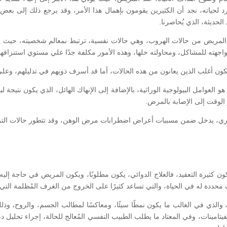
 لحياته، نجد أن الكثيرين يقومون بإهمال هذا الأمر، وقد يرجع ذلك إلى بعض 
لحديثة، الذي يُحاصرنا.
لمريض من حالات الهروب، وهي حالات نفسية، ترتبط بمعالم شخصيته، حيث ي
ن مواجهته للمشاكل، ومحاولته حلها، وهذه الأمور مكلفة جدًا علي مستوي استنزافه
كون أغلب الذين يعانون من هذه الحالات، أما قد أسرف ذويهم في تدليلهم، وعل
عوامل البيولوجية الوراثية، بالإضافة إلى الإنهاك الهائل، الذي يكون نتيجة ل
لوقت إلى الإصابة بالمرض.
كري، يدخل ضمن مسببات أعراض اضطرابات مرض الوهن، وقد تتطور حالات التردد، و
 كثيرة التعقيد، فالعلاج الدوائي، يكون مطلوبًا، ويكون المريض في حاجة إليه
حددة له في الحياة، والتي تساعد كثيرًا على الخروج من الغرف المُظلمة الت
والذي في الغالب ما يكون نمطًا سيئًا، ومعاكسًا لمطالب الجسم، والروح، و
م، الفيتامينات، وفي المعتاد ما يطلب الطبيب النفسي المُعالج للحالة، إجراء