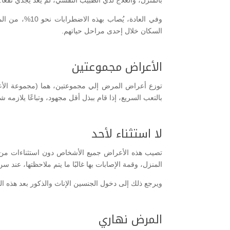
بالمنزل، والعلاج لدي الطبيب النفسي، لم يعد يجدي نفعًا.
السكان خلال إحدى مراحل حياتهم.
الأعراض مجموعتين
توزع أعراض المرض إلي مجموعتين، هما (مجموعة الأعر
بالتعب السريع، إذا قام ببذل أقل مجهود، وتباعًا يلازم
لا استثناء لأحد
تصيب هذه الأعراض جميع الأشخاص دون استثناءات من ا
المنزل، وقمة الإصابات بها غالبًا ما يتم ملاحظتها، عند سن الـ50 سنة، لدي السيدات، حيث يبدأ عندهن سن اليأس، وبعمر الـ60 سنة عند الرجال، وهو بداية مرحلة التقاعد
ويرجع ذلك إلى دخول الجنسين الإناث والذكور بعد هذه ال
المرض نهاري