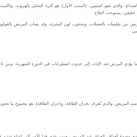
صداع، والذي يعود لسببين، (السبب الأول): هو كثرة التفكير بالهروب، و(السبب
 حقيقي، يستوجب العلاج.
ض من تقلصات بالعضلات، وشحوب لون البشرة، وقد يصاب المريض بالقولون 
مي.
 يؤدى المرض عند الإناث إلى حدوث اضطرابات في الدورة الشهرية، ومن ناحي
سد المريض، والذي يُعرف بخزان الطاقة، و(خزان الطاقة)، هو مجموع ما تحتويه
ضوح أهداف الحياة، عند المريض، حيث يؤدي هذا الأمر إلى إعياء شديد في