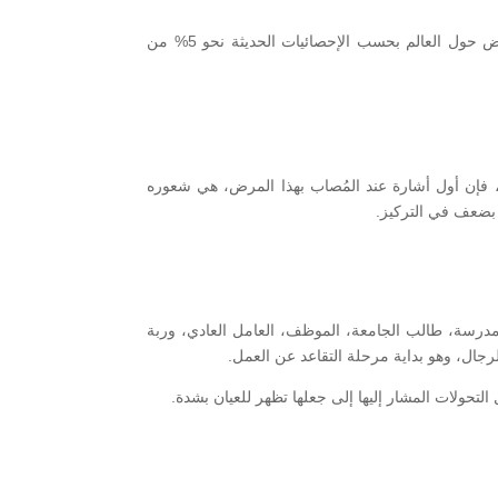
وفي العادة، يُصاب بهذه الاضطرابات نحو 10%، من المصابين ببعض أمراض الجهاز العصبي، فيما تشكل النسبة الكلية للإصابة بالمرض حول العالم بحسب الإحصائيات الحديثة نحو 5% من
 فإن أول أشارة عند المُصاب بهذا المرض، هي شعوره
 بضعف في التركيز.
درسة، طالب الجامعة، الموظف، العامل العادي، وربة
لتحولات المشار إليها إلى جعلها تظهر للعيان بشدة.