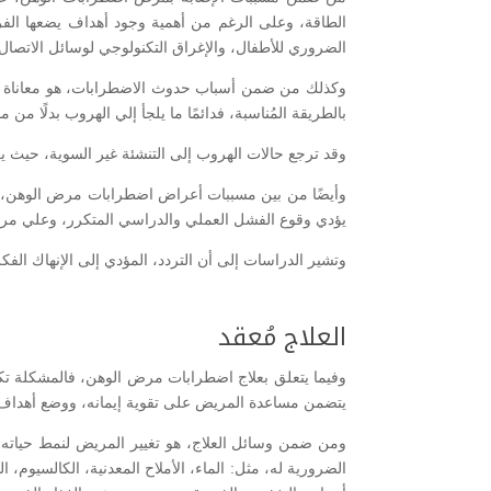
الطاقة، وعلى الرغم من أهمية وجود أهداف يضعها الفرد
الضروري للأطفال، والإغراق التكنولوجي لوسائل الاتصال ا
وكذلك من ضمن أسباب حدوث الاضطرابات، هو معاناة ا
بالطريقة المُناسبة، فدائمًا ما يلجأ إلي الهروب بدلًا م
وقد ترجع حالات الهروب إلى التنشئة غير السوية، حيث ي
وأيضًا من بين مسببات أعراض اضطرابات مرض الوهن، هو ال
يؤدي وقوع الفشل العملي والدراسي المتكرر، وعلي مر ا
وتشير الدراسات إلى أن التردد، المؤدي إلى الإنهاك الف
العلاج مُعقد
وفيما يتعلق بعلاج اضطرابات مرض الوهن، فالمشكلة تكون
يتضمن مساعدة المريض على تقوية إيمانه، ووضع أهداف م
ومن ضمن وسائل العلاج، هو تغيير المريض لنمط حياته، 
الضرورية له، مثل: الماء، الأملاح المعدنية، الكالسيو