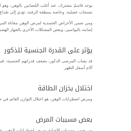
يوجد قاسمٌ مشترك، عند أغلب المُصابين بالوهن، وهو ال
تشنجات عضلية، وخاصة بمنطقة الرقبة، تؤدي إلى صُداع
ومن ضمن الأعراض الجسدية لمرض الوهن معاناة المري
إصابته بالبواسير، وبعض المشكلات الأخرى بالجهاز الهض
يؤثر على القدرة الجنسية للذكور
قد يصاب المرضى الذكور، بضعف قدراتهم الجنسية، فيما
آلام أسفل الظهر.
اختلال بخزان الطاقة
ومرض اضطرابات الوهن، هو اختلال التوازن القائم في ج
بعض مسببات المرض
من ضمن مسببات الإصابة بمرض اضطرابات الوهن، عدم و