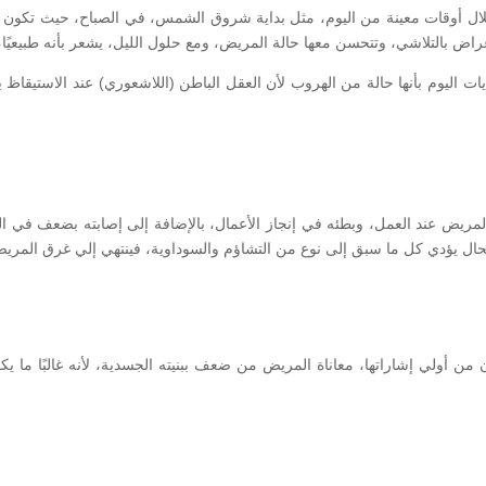
ل أوقات معينة من اليوم، مثل بداية شروق الشمس، في الصباح، حيث تكون الح
راض بالتلاشي، وتتحسن معها حالة المريض، ومع حلول الليل، يشعر بأنه طبيعيًا، 
ات اليوم بأنها حالة من الهروب لأن العقل الباطن (اللاشعوري) عند الاستيقاظ
ض عند العمل، وبطئه في إنجاز الأعمال، بالإضافة إلى إصابته بضعف في العزي
حال يؤدي كل ما سبق إلى نوع من التشاؤم والسوداوية، فينتهي إلي غرق المريض
 أولي إشاراتها، معاناة المريض من ضعف ببنيته الجسدية، لأنه غالبًا ما يك