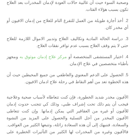
وصحبة السوء حيث أن غالبية حالات العودة لإدمان المخدرات بعد العلاج
تكون بسبب هؤلاء الفئات.
2. أخذ أجازة طويلة من العمل للتفرغ التام للعلاج من إدمان الافيون أو
أي مخدر كان.
3. دراسة الحالة المادية وتكاليف العلاج وتدبير الاموال اللازمة للعلاج
حتى لا يتم وقف العلاج بسبب عدم توافر نفقات العلاج.
4. اختيار المستشفى المتخصصة أو
مركز علاج إدمان موثوق به
ومجهز
بأطباء متخصصين في علاج الإدمان.
5. الحصول على الدعم المعنوي والعاطفي من جميع المحيطين حيث أن
هذه الخطوة تعد من أهم النقاط في رحلة علاج ادمان الافيون.
الأفيون مخدر شديد الخطورة، فإن كنت تتعاطاه لأسباب صحية وعلاجية
فيجب أن يتم ذلك تحت إشراف طبي، وذلك كي تتجنب حدوث إدمان
للأفيون أو غيره من العقاقير التي يمكن إدمانها. وإن كنت تتعاطى
الأفيون المخدر من أجل التسلية والحصول على المزيد من النشوة
والسعادة، فننبهك إلى أن هذه السعادة زائلة، وتتبعها الكثير من العواقب.
فالأفيون وغيره من المخدرات لها الكثير من التأثيرات الخطيرة على