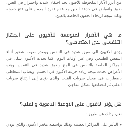
من أبرز الآثار الملحوظة للأفيون نجد احتقان شديد واحمرار في العين،
ضيق وانقباض في حدقة العين مع عدم قدرة المدمن على فتح جفونه
وذلك نتيجة ارتخاء الجفون الخاصة بالعين.
ما هي الأضرار المتوقعة للأفيون على الجهاز
التنفسي لدى المتعاطي؟
يؤدي الافيون الي ضيق شديد في التنفس ويصدر صوت شخير أثناء
التنفس الطبيعي وفي غير أوقات النوم، كما يحدث الأفيون شلل في
المراكز الخاصة بالتنفس في المخ وضيق شديد في التنفس. وهذه
الأعراض تحدث نتيجة زيادة جرعة الأفيون في الجسم، ويصاب المتعاطى
باضطراب فى معدل ضربات القلب والذي يؤدي إلي ارتفاع ضربات
القلب ثم انخفاضها بشكل مفاجئ.
هل يؤثر الافيون على الاوعية الدموية والقلب؟
نعم، وذلك عن طريق:
● التأثير على المراكز العصبية وذلك بواسطة مخدر الأفيون والذي يؤدي