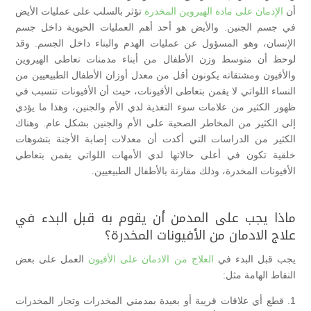
أن
الإدمان على مادة الهيروين المخدرة
تؤثر بالسلب على عمليات الأيض
في جسم الجنين. والأيض هو أحد أهم العمليات الحيوية داخل جسم
الإنسان، وهو المسؤول عن عمليات الهدم والبناء داخل الجسم. وقد
لوحظ أن متوسط وزن الأطفال من أبناء مدمنات تعاطى الهيروين
والأفيون ومشتقاته يكونون أقل من معدل أوزان الأطفال الطبيعيين من
النساء اللواتي لا يقمن بتعاطى الأفيونات، حيث أن الأفيونات تتسبب في
ظهور الكثير من علامات سوء التغذية لدي الأم والجنين، وهذا ما يؤدي
إلى الكثير من المخاطر الصحية على الأم والجنين بشكل عام. وهناك
الكثير من الدراسات التي أكدت أن معدلات إصابة الأجنة بتشوهات
خلقية تكون في أعلى حالاتها لدي الأمهات اللواتي يقمن بتعاطي
الأفيونات المخدرة، وذلك مقارنة بالأطفال الطبيعيين.
ماذا يجب على المدمن أن يقوم به قبل البدء في
علاج الادمان من الأفيونات المخدرة؟
يجب قبل البدء في
العلاج من الادمان على الأفيون
العمل على بعض
النقاط الهامة مثل:
1. قطع أي علاقات قريبة أو بعيدة بمدمني المخدرات وتجار المخدرات