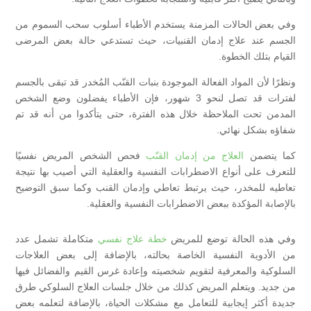
وفي بعض الحالات المزمنة يستخدم الأطباء أسلوب سحب السموم من
الجسم عند علاج إدمان القنبيات، حيث تستدعي حالة بعض المرضى
القيام بتلك الخطوة.
ونظرًا لأن المواد الفعالة الموجودة بنبات القنّب المُخدر قد تبقى بالجسم
لفترات قد تصل لنحو 3 شهور، فإن الأطباء يفضلون وضع الشخص
المدمن تحت الملاحظة خلال هذه الفترة، حتى يتأكدوا من أنه قد تم
شفاؤه بشكل نهائي.
كما يتضمن
العلاج من إدمان القنّب
فحص الشخص المريض نفسيًا
للتعرف على أنواع الاضطرابات النفسية والعقلية التي أصيب بها نتيجة
تعاطيه للمخدر، حيث يرتبط تعاطي وإدمان القنب وكما سبق التوضيح
بالإصابة المؤكدة ببعض الاضطرابات النفسية والعقلية.
وفي هذه الحالة توضع للمريض
خطة علاج نفسي
متكاملة تشمل عدد
من الأدوية النفسية الخاصة بحالته، بالإضافة إلى بعض العلاجات
السلوكية والمعرفية لتقويم شخصيته وإعادة غرس القيم والفضائل فيها
من جديد. ويتعلم المريض كذلك من خلال جلسات العلاج السلوكي طرق
جديدة أكثر إيجابية للتعامل مع مشكلات الحياة، بالإضافة لتعلمه بعض