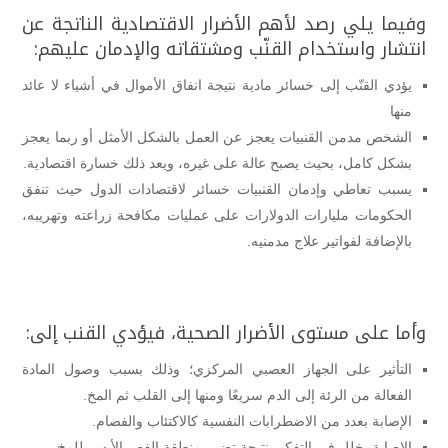
وفيما يلي رصد لأهم الأضرار الاقتصادية الناتجة عن
انتشار واستخدام القنّب ومشتقاته والإدمان عليهم:
يؤدي القنّب إلى خسائر مادية نتيجة انفاق الأموال في أشياء لا عائد
منها
الشخص مدمن القنبيات يعجز عن العمل بالشكل الأمثل أو ربما يعجز
بشكل كامل، بحيث يصبح عالة على غيره، ويعد ذلك خسارة اقتصادية.
يسبب تعاطي وإدمان القنبيات خسائر لاقتصادات الدول حيث تنفق
الحكومات مليارات الدولارات على عمليات مكافحة زراعته وتهريبه،
بالإضافة لفواتير علاج مدمنيه.
وأما على مستوى الأضرار الصحية، فيؤدي القنب إلى:
التأثير على الجهاز العصبي المركزي؛ وذلك بسبب وصول المادة
الفعالة من الرئة إلى الدم سريعًا ومنها إلى القلب ثم المخ.
الإصابة بعدد من الاضطرابات النفسية كالاكتئاب والفصام.
الإصابة بخلل في التفكير نتيجة تضرر منطقة الفص الأيسر للمخ.