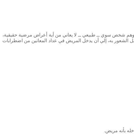
ضطرابات مرض الوهم، وهو من الاضطرابات النفسية الخطيرة، بين سكان العالم، بنحو نسبة 6%، ومريض الوهم شخص سوي ــ طبيعي ــ لا يعاني من أية أعراض مرضية حقيقية،
صل الشعور به، إلي أن يدخل المريض في عداد المعانين من اضطرابات
خله بأنه مريض.