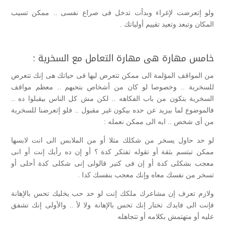
ولو إتعرضت لإغراء وبدأت تدخل فى صراع نفسى .. ممكن تسيب
المكان وتبعد وتعيد تقييم أولياتك .
خامس مهارة هى مهارة التعامل مع السخرية :
من المواقف المؤلمة الى ممكن تتعرض ليها فى حياتك هى إنك تتعرض
للسخرية .. وخصوصا لو كان من أشخاص بتحبهم .. معظم مواقف
السخرية بتكون من باب الفكاهه .. لكن مش كل الناس بيقبلوا ده ..
فالموضوع لما بيزيد عن حده بيكون غير مقبول .. فلو إتعرضنا للسخرية
من أى شخص .. ايه الى ممكن نعمله :
لو حد حاول يسخر من شكلك مثلا أو من الملابس الى انت لابسها
ممكن تبتسم بثقة أو تقوله تفتكر كدة ؟ أو إن ده رأيك إنت أو انى
معجب بشكلى كدة أو إن فى كتير قالولى إنى شكلى كدة أحلى أو
تسخر من نفسك معاه وإنك معجب بنفسك كدا .
ولازم تعرف إن مشاعرك ملكك إنت لو حد حب يخليك تحس بالإهانة
فإنت الى فايدك تختار إنك تحس بالإهانة ولا لأ .. والأولى إنك تشفق
عليه أو متهتمش بكلامه أو تتجاهله