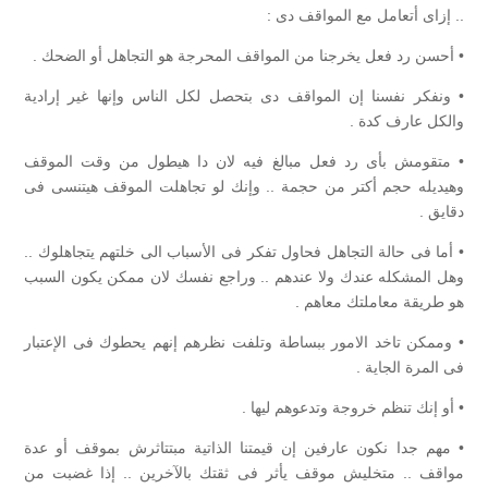
.. إزاى أتعامل مع المواقف دى :
• أحسن رد فعل يخرجنا من المواقف المحرجة هو التجاهل أو الضحك .
• ونفكر نفسنا إن المواقف دى بتحصل لكل الناس وإنها غير إرادية
والكل عارف كدة .
• متقومش بأى رد فعل مبالغ فيه لان دا هيطول من وقت الموقف
وهيديله حجم أكتر من حجمة .. وإنك لو تجاهلت الموقف هيتنسى فى
دقايق .
• أما فى حالة التجاهل فحاول تفكر فى الأسباب الى خلتهم يتجاهلوك ..
وهل المشكله عندك ولا عندهم .. وراجع نفسك لان ممكن يكون السبب
هو طريقة معاملتك معاهم .
• وممكن تاخد الامور ببساطة وتلفت نظرهم إنهم يحطوك فى الإعتبار
فى المرة الجاية .
• أو إنك تنظم خروجة وتدعوهم ليها .
• مهم جدا نكون عارفين إن قيمتنا الذاتية مبتتاثرش بموقف أو عدة
مواقف .. متخليش موقف يأثر فى ثقتك بالآخرين .. إذا غضبت من