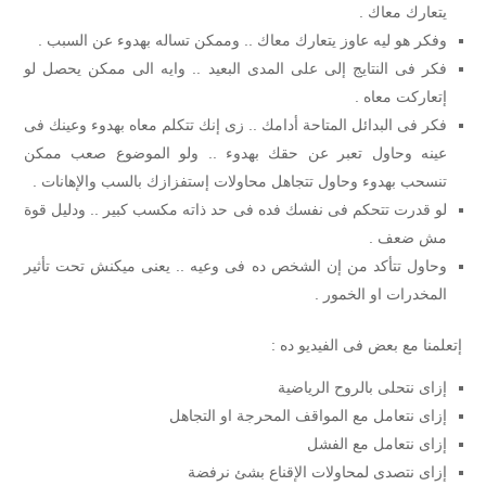
يتعارك معاك .
وفكر هو ليه عاوز يتعارك معاك .. وممكن تساله بهدوء عن السبب .
فكر فى النتايج إلى على المدى البعيد .. وايه الى ممكن يحصل لو
إتعاركت معاه .
فكر فى البدائل المتاحة أدامك .. زى إنك تتكلم معاه بهدوء وعينك فى
عينه وحاول تعبر عن حقك بهدوء .. ولو الموضوع صعب ممكن
تنسحب بهدوء وحاول تتجاهل محاولات إستفزازك بالسب والإهانات .
لو قدرت تتحكم فى نفسك فده فى حد ذاته مكسب كبير .. ودليل قوة
مش ضعف .
وحاول تتأكد من إن الشخص ده فى وعيه .. يعنى ميكنش تحت تأثير
المخدرات او الخمور .
إتعلمنا مع بعض فى الفيديو ده :
إزاى نتحلى بالروح الرياضية
إزاى نتعامل مع المواقف المحرجة او التجاهل
إزاى نتعامل مع الفشل
إزاى نتصدى لمحاولات الإقناع بشئ نرفضة