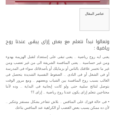
عناصر المقال
وتعالوا نبدأ نتعلم مع بعض إزاى يبقى عندنا روح
رياضية :
يعنى ايه روح رياضية .. يعنى تبقى على إستعداد لتقبل الهزيمة بهدوء
ومن غير حساسية .. يعنى المنافسة الشريفة الى من غير تعصب ومن
غير ما تخسر علاقتك بالناس أو بزمايلك أو بأصدقائك سواء فى المدرسة
أو فى الشغل أو فى النادى .. الضغوط النفسية الشديدة بتحصل فى
الغالب بسبب روح المنافسة بين الشباب وبعضهم .. ومع مرور الوقت
بتوصل لنتائج سلبية حتى ولو كانت إيجابية فى البداية .. وده لأننا
محتاجين نتعلم إزاى يكون عندنا روح رياضية .. إزاى ؟؟
• فى حالة فوزك على المنافس .. بلاش تتفاخر بشكل مستفز وتتكبر ..
لأن ده ممكن يسبب بعض الغضب أو الكراهية عند المنافس بتاعك