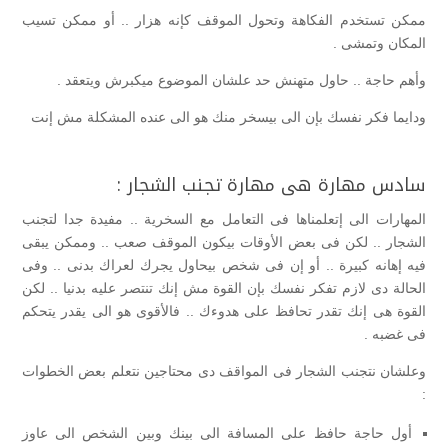
ممكن تستخدم الفكاهة وتحول الموقف كإنه هزار .. أو ممكن تسيب
المكان وتمشى .
وأهم حاجة .. حاول متهنش حد علشان الموضوع ميكبرش ويتعقد .
ودايما فكر نفسك بإن الى بيسخر منك هو الى عنده المشكلة مش إنت
سادس مهارة هى مهارة تجنب الشجار :
المهارات الى إتعلمناها فى التعامل مع السخرية .. مفيدة جدا لتجنب
الشجار .. لكن فى بعض الأوقات بيكون الموقف صعب .. وممكن يبقى
فيه إهانه كبيرة .. أو إن فى شخص بيحاول يجرك لعراك بدنى .. وفى
الحالة دى لازم تفكر نفسك بإن القوة مش إنك تنتصر عليه بدنيا .. لكن
القوة هى إنك تقدر تحافظ على هدوءك .. فالأقوى هو الى يقدر يتحكم
فى غضبه .
وعلشان نتجنب الشجار فى المواقف دى محتاجين نتعلم بعض الخطوات
:
أول حاجة حافظ على المسافة الى بينك وبين الشخص الى عاوز