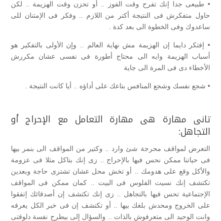
• طبيعى جدا إنك تفرح وقت الفوز .. أو تحزن وقت الهزيمة .. لكن
حاول متفكرش فى النتيجة أكتر من اللازم .. وفكر فى الإمتنان للى
ساعدوك وفى الخطوة الى بعد كدة .
• إفتكر دايما إن الهزيمة مش نهاية العالم .. وإن الأولى بالتفكير هو
أسباب الهزيمة وايه الى محتاج أطورة فى نفسى عشان مكررش
الأخطاء دى فى المرة الى جاية
• شجع نفسك وشجع المنافس بتاعك على أداؤه .. أيا كانت النتيجة .
تانى مهارة هى مهارة التعامل مع الإحراج أو
التجاهل:
التعرض لمواقف محرجة شئ وارد .. وكتير من المواقف الى بنمر بيها
فى حياتنا ممكن نحس فيها بالإحراج .. زى إنك بتاكل مثلا فى عزومة
والأكل وقع على هدومك .. أو تخش محل عشان تشترى حاجة وبعدين
تكتشف إنك نسيت الفلوس فى البيت .. كمان ممكن فى المواقف
الإجتماعية تحس فيها بالتجاهل .. زى إنك تكتشف إن أصدقائك إتفقوا
على الخروج ومحدش بلغك بيها .. أو تكتشف إن فى خبر الكل يعرفه
وانت الوحيد الى متعرفوش بالذات .. والسؤال إلى بيطرح نفسة دلوقتى