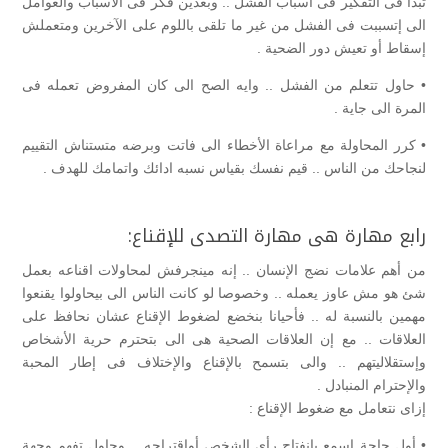
تبدا فى التفكير فى أسباب الفشل .. وبعدين فكر فى الأسباب والعوامل
الى إتسببت فى الفشل من غير ما تلقى باللوم على الآخرين ومتعملش
إسقاط أو تعيش دور الضحية .
• حاول تتعلم من الفشل .. وايه الصح الى كان المفروض تعمله فى
المرة الى جاية .
• كرر المحاولة مع مراعاة الأخطاء الى فاتت وبرضه متستناش التقييم
لنجاحك من الناس .. قيم نفسك بقياس نسبه ادائك واتمامك للهدف .
رابع مهارة هى مهارة التصدى للإقناع:
من أهم علامات نضج الإنسان .. إنه مينجرفش لمحاولات اقناعه بعمل
شئ هو مش عاوز يعمله .. وخصوصا لو كانت الناس الى بيحاولوا يقنعوا
مهمين بالنسبة له .. فأحيانا بنخضع لضغوط الإقناع عشان نحافظ على
العلاقات .. مع إن العلاقات الصحية هى الى بتحترم حرية الأشخاص
وإستقلاليتهم .. والى بتسمح بالإقناع والإختلاف فى إطار المحبة
والإحترام المنبادل .
إزاى نتعامل مع ضغوط الإقناع :
• أول حاجة إسمع بإنفتاح رأى الشخص أوإقتراحه .. وحاول تفهم وجهة