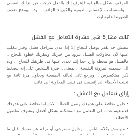
الموقف بشكل مبالغ فيه فإعرف إنك بالفعل خرجت عن إتزانك النفسى
.. واستسلمت لإحساس الدونية والكبرياء الزائف .. وده بيوضح ضعف
الصورة الذاتية ليك .
تالت مهارة هى مهارة التعامل مع الفشل:
مفيش حد يقدر يوصل للنجاح إلا إذا عدى بمراحل فشل وقدر يتغلب
عليها لأن محاولات الفشل بتزود من خبرتك وبتقربك خطوة للنجاح ..
فالفشل هو محطة وارد جدا إنك تعدى عليها فى طريقك للنجاح .. وده
الى بنسميه المرونة النفسية .. بمعنى .. قدرة الشخص على إنه ينضغط
لكن ميتكسرش .. ويرجع تانى لحالته الطبيعية ويحاول مرة تانية مع
تجنب الأخطاء الى إتسببت فى فشل المحاولة الى فاتت .
إزاى نتعامل مع الفشل :
• حاول تحافظ على هدوءك وتقبل الخطأ .. لانك لما تحافظ على هدوءك
فده هيساعدك فى التعامل مع المشكلة بشكل أفضل وتشوف تفاصيل
الأخطاء .
• متهتمش بكلام الناس .. وحاول تسترخى أو ترفه عن نفسك قبل ما