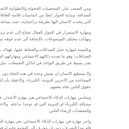
ومن الصعب على الشخصيات الخجولة والانطوائية الانخرا
الصداقة، وبداية الحوار ايضًا من اساسيات اقامة العل
التي يتحدث الانسان اليها بطريقة براجماتية، حيث يساعد
ومهارة الاستمرار في الحوار الفعال تحتاج الى عدم ترد
ونهايات مختلف الموضوعات، بالإضافة الى عدم خوفه من
وبالنسبة لمهارة عمل الصداقات والحفاظ عليها، فهناك 
الصداقات، وهو ما يحدده ذكائهم الاجتماعي ومهاراتهم 
بقدر بسيط عن طريق التواجد في اماكن التجمعات، مثل ا
ولا يستطيع الانسان ان يعيش وحده في هذه الحياة دو
المساعدة من الاخرين الدونية، الكبرياء، والاعتقاد 
حقوق الناس تجاه بعضهم.
وسادس مهارات الذكاء الاجتماعي هي مهارة الاعتذار، 
مشكلة الكبرياء او الدونية التي قد توجدا بداخله. والاع
والمعتقدات لإرضاء الناس.
واخر مهارة في مهارات الذكاء الاجتماعي، هي مهارة ا
قام بهذا التصرف، دون ان ينجرف الى الهجوم عليه او قط