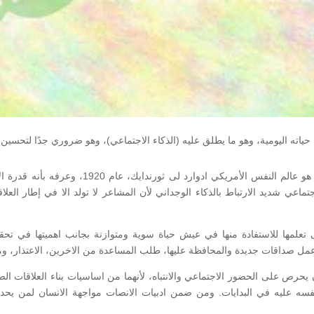
حياته اليومية، وهو ما يطلق عليه (الذكاء الاجتماعي)، وهو ضروري جدًا لتحسي
والذكاء الاجتماعي هو مهارة نفسية أول من تحدث عن
جتماعي شديد الارتباط بالذكاء الوجداني لأن المشاعر لا تولد الا في إطار العلا
ى تعلمها للاستفادة منها في عيش حياة سوية ومتوازنة بجانب اهميتها في تح
 عمل صداقات جديدة والمحافظة عليها، طلب المساعدة من الاخرين، الاعتذار، ومه
ان يحرص على الحضور الاجتماعي والانتباه، لأنهما من اساسيات بناء العلاقات ا
ه عليه في البدايات. ومن ضمن ادبيات الانصات مواجهة الانسان لمن يحدثه، 