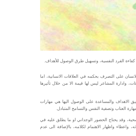
ن كفاءة الفرد النفسية، وتسهيل طرق الوصول للأهداف.
ها هو عالم النفس الأمريكي ادوارد لى ثورندايك، عام 1920، وعرفه بأنه قدرة الانسان على التصرف بحكمه في العلاقات الانسانية، اما
قات، وادارة المشاعر ليس لها قيمة الا من خلال تأثيرها
قيق الاهداف والمساعدة على الوصول اليها هي مهارات
ارة العتاب وتصفية النفس والتسامح المتبادل.
لصحية، وقد يحتاج الحضور الوجداني او ما يطلق عليه في
واعطاء واظهار الاهتمام لكلامه، بالإضافة الى عدم