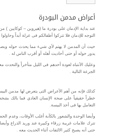
أعراض مدمن البودرة
عند بداية الإدمان على بودرة ما (هيروين – كوكايين )
التوجه للإدمان فلا تتركوا أطفالكم
فى عزلة أبداً وحاولوا
حيث أن المدمن لا يهتم لأي شيء مما يحدث حوله وبصب ت
يدور حوله أو حتى أحاديث أهله أو أقرب الناس له .
وعليك الأنتباه لعودة أحدهم فى الليل متأخراً والتحدث
الجرعة التالية .
كذلك فإنه من أهم الأعراض التى يتعرض لها مدمن البي
خطراً حقيقياً على صحة الإنسان العادي فما بالك ب
التعامل بها فى أخذ البيسة.
وأيضا الوحدة والشعور بالكآبة أغلب الأوقات، وعدم الحض
تترك علامات غريبة زرقاء وكبيرة عند وريد الذراع و
حتى أنه يصبح كثير الالتفات أثناء الحديث معه .