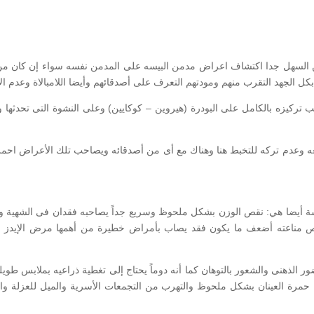
 من السهل جدا اكتشاف اعراض مدمن البيسه على المدمن نفسه سواء إن كان من
 بكل الجهد التقرب منهم ومودتهم التعرف على أصدقائهم وأيضا اللامبالاة وعدم الإ
ركيزه بالكامل على البودرة (هيروين – كوكايين) وعلى النشوة التى تحدثها و
 معه وعدم تركه للتخبط هنا وهناك مع أى من أصدقائه ويصاحب تلك الأعراض اح
سة أيضا هي: نقص الوزن بشكل ملحوظ وسريع جداً يصاحبه فقدان فى الشهية و
شخص مناعته أضعف ما يكون فقد يصاب بأمراض خطيرة من أهمها مرض الإيدز و
ور الذهنى والشعور بالتوهان كما أنه دوماً يحتاج إلى تغطية ذراعيه بملابس طوي
أيضا حمرة العينان بشكل ملحوظ والتهرب من التجمعات الأسرية والميل للعزل