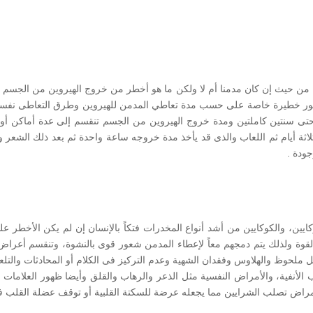
ن حيث إن كان مدمنا أم لا ولكن ما هو أخطر من خروج الهيروين من الجسم 
ر خطيرة خاصة على حسب مدة تعاطي المدمن للهيروين وطرق التعاطى نفسها
لاثة أيام ثم اللعاب والذى قد يأخذ مدة خروجه ساعة واحدة ثم بعد ذلك الشعر و
ودة .
يين، والكوكايين من أشد أنواع المخدرات فتكاً بالإنسان إن لم يكن الأخطر على
ة ولذلك يتم دمجهم معاً لإعطاء المدمن شعور قوى بالنشوة، وتنقسم أعراض 
لحوظ والهلاوس وفقدان الشهية وعدم التركيز فى الكلام أو المحادثات والتلعثم
أنفية، والأمراض النفسية مثل الذعر والرهاب والقلق وأيضا ظهور العلامات ا
راض تصلب الشرايين مما يجعله عرضة للسكتة القلبية أو توقف عضلة القلب