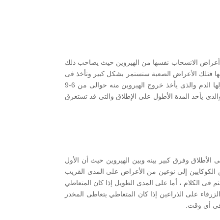
أعراض الانسحاب نفسها من الهيروين حيث يصاحب ذلك
 فتلك الأعراض الصعبة ستستمر بشكل كبير وتأخذ فى
الهدوء حتى تنتهى تماماً والتى قد تبلغ من سنة ونصف حتى سنتين كاملتين ومدة خروج الهيروين من الجسم تنقسم إلى عدة أماكن أولها الدم والذى يأخذ خروج الهيروين منه حوالى من 6-9
الذى يأخذ المدة الأطول على الإطلاق والتى قد تستغرق
 الأطلاق وفرق كبير بينه وبين الهيروين حيث أن الأول
الكوكايين إلى نوعين من الأعراض على المدى القريب
 فى الكلام ، أما على المدى الطويل إذا كان المتعاطي
لزرقاء على الذراعين إذا كان المتعاطي يتعاطى المخدر
 فى أى وقت.