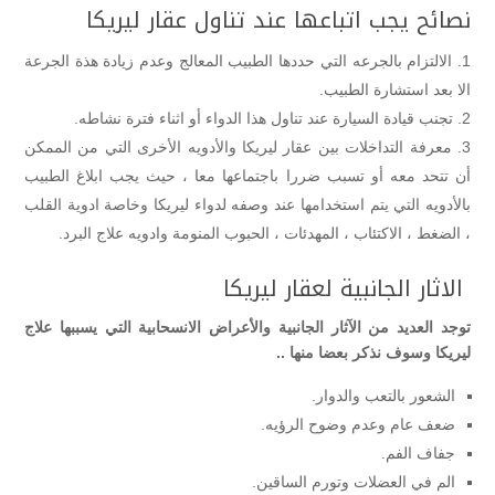
نصائح يجب اتباعها عند تناول عقار ليريكا
الالتزام بالجرعه التي حددها الطبيب المعالج وعدم زيادة هذة الجرعة
الا بعد استشارة الطبيب.
تجنب قيادة السيارة عند تناول هذا الدواء أو اثناء فترة نشاطه.
معرفة التداخلات بين عقار ليريكا والأدويه الأخرى التي من الممكن
أن تتحد معه أو تسبب ضررا باجتماعها معا ، حيث يجب ابلاغ الطبيب
بالأدويه التي يتم استخدامها عند وصفه لدواء ليريكا وخاصة ادوية القلب
، الضغط ، الاكتئاب ، المهدئات ، الحبوب المنومة وادويه علاج البرد.
الاثار الجانبية لعقار ليريكا
توجد العديد من الآثار الجانبية والأعراض الانسحابية التي يسببها علاج
ليريكا وسوف نذكر بعضا منها ..
الشعور بالتعب والدوار.
ضعف عام وعدم وضوح الرؤيه.
جفاف الفم.
الم في العضلات وتورم الساقين.