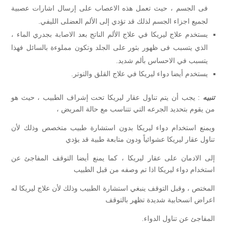
فى الجسم ، حيث تعمل هذه الاعصاب على إرسال اشارات عصبية
لجميع اجزاء الجسم لذلك قد تؤدي إلى الألم العضلى الليفي.
يستخدم علاج ليريكا في علاج الألم الناتج بعد الاصابة بجدري الماء ،
الذي يتسبب فى ظهور بثور على الجلد وتكون مملوءة بالسائل فهذا
يتسبب في الاحساس بألم شديد.
يستخدم أيضا دواء ليريكا في علاج القلق والتوتر.
تنبيه
: يجب أن يتم تناول عقار ليريكا تحت إشراف الطبيب ، حيث هو
من يقوم بتحديد الجرعه التي تتناسب مع حالة المريض ،
ويمنع استخدام دواء ليريكا بدون استشارة طبيب متخصص وذلك لأن
تناول عقار ليريكا عشوائياً ودون متابعة طبية قد يؤدي
إلى الادمان على عقار ليريكا ، كما يمنع أيضا التوقف المفاجئ عن
استخدام دواء ليريكا اذا تم وصفه من قبل الطبيب
المختص ، وقبل التوقف ينبغي استشارة الطبيب وذلك لأن علاج ليريكا له
اعراض انسحابية شديدة تظهر بالتوقف
المفاجئ عن تناول الدواء.