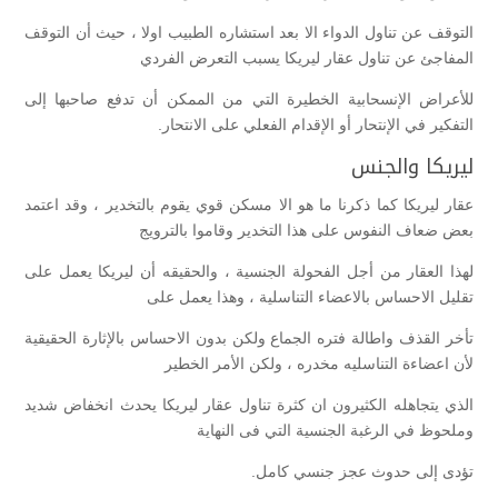
التوقف عن تناول الدواء الا بعد استشاره الطبيب اولا ، حيث أن التوقف
المفاجئ عن تناول عقار ليريكا يسبب التعرض الفردي
للأعراض الإنسحابية الخطيرة التي من الممكن أن تدفع صاحبها إلى
التفكير في الإنتحار أو الإقدام الفعلي على الانتحار.
ليريكا والجنس
عقار ليريكا كما ذكرنا ما هو الا مسكن قوي يقوم بالتخدير ، وقد اعتمد
بعض ضعاف النفوس على هذا التخدير وقاموا بالترويج
لهذا العقار من أجل الفحولة الجنسية ، والحقيقه أن ليريكا يعمل على
تقليل الاحساس بالاعضاء التناسلية ، وهذا يعمل على
تأخر القذف واطالة فتره الجماع ولكن بدون الاحساس بالإثارة الحقيقية
لأن اعضاءة التناسليه مخدره ، ولكن الأمر الخطير
الذي يتجاهله الكثيرون ان كثرة تناول عقار ليريكا يحدث انخفاض شديد
وملحوظ في الرغبة الجنسية التي فى النهاية
تؤدى إلى حدوث عجز جنسي كامل.