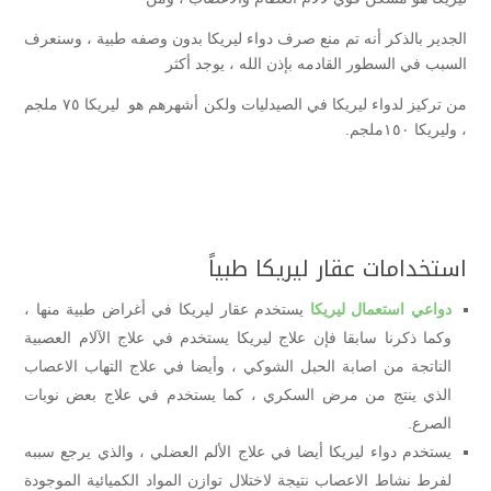
الجدير بالذكر أنه تم منع صرف دواء ليريكا بدون وصفه طبية ، وسنعرف
السبب في السطور القادمه بإذن الله ، يوجد أكثر
من تركيز لدواء ليريكا في الصيدليات ولكن أشهرهم هو ليريكا ٧٥ ملجم
، وليريكا ١٥٠ملجم.
استخدامات عقار ليريكا طبياً
دواعي استعمال ليريكا
يستخدم عقار ليريكا في أغراض طبية منها ،
وكما ذكرنا سابقا فإن علاج ليريكا يستخدم في علاج الآلام العصبية
الناتجة من اصابة الحبل الشوكي ، وأيضا في علاج التهاب الاعصاب
الذي ينتج من مرض السكري ، كما يستخدم في علاج بعض نوبات
الصرع.
يستخدم دواء ليريكا أيضا في علاج الألم العضلي ، والذي يرجع سببه
لفرط نشاط الاعصاب نتيجة لاختلال توازن المواد الكميائية الموجودة