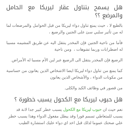
هل يسمح بتناول عقار ليريكا مع الحامل
والمرضع ؟؟
بالطبع لا ، حيث يمنع تناول دواء ليريكا من قبل الحوامل والمرضعات لما
له من تأثير سلبي سئ على الجنين والرضيع ،
فأما من ناحية الجنين فإن المخدر ينتقل اليه عن طريق المشيمه مسببا
له اضطرابات وربما تشوهات ، ومن ناحية
الرضيع فإن المخدر ينتقل الى الرضيع عبر لبن الأم مسببا له الأمراض.
كما يمنع من تناول دواء ليريكا ايضا الاشخاص الذين يعانون من حساسية
من مكونات الدواء ، والأشخاص الذين يعانون
من قصور في وظائف الكبد والكلى.
هل حبوب ليريكا مع الكحول يسبب خطورة ؟
نعم حيث ان
حبوب ليريكا مع الكحول
يسبب خطر كبير جدا لانة قد
يسبب للمتعاطي تسمم فورا وقد يبطل مفعول الدواء وهذا يسبب خطر
علي صحتك عموما لذلك قبل اخد اي دواء عليك استشارة الطيب