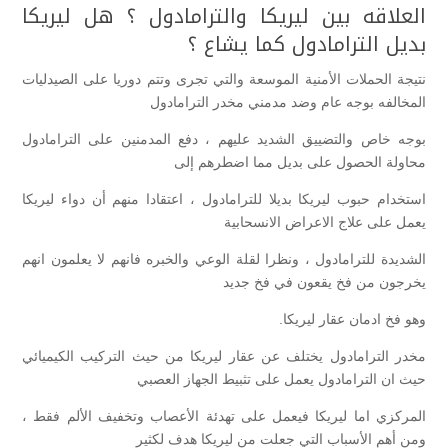
العلاقه بين ليريكا والترامادول ؟ هل ليريكا
بديل الترامادول كما يشاع ؟
نتيجة الحملات الأمنية الموسعة والتي تجرى وتتم دوريا على الصيدليات
المخالفه بوجه عام وضد مدمني مخدر الترامادول
بوجه خاص والتضييق الشديد عليهم ، دفع المدمنين على الترامادول
محاولة الحصول على بديل مما اضطرهم إلى
استخدام حبوب ليريكا بديلا للترامادول ، اعتقادا منهم أن دواء ليريكا
يعمل على علاج الاعراض الانسحابية
الشديدة للترامادول ، ونظرا لقلة الوعي والخبره فانهم لا يعلمون انهم
يخرجون من فخ يقعون في فخ جديد
وهو فخ ادمان عقار ليريكا.
مخدر الترامادول يختلف عن عقار ليريكا من حيث التركيب الكيميائي
حيث ان الترامادول يعمل على تثبيط الجهاز العصبي
المركزي اما ليريكا فيعمل على تهدئة الأعصاب وتخفيف الألم فقط ،
ومن أهم الأسباب التي جعلت من ليريكا هدف لكثير