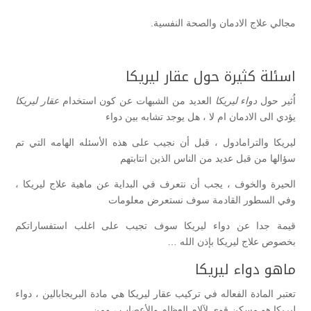
مجالي علاج الادمان والصحة النفسية.
اسئلة كثيرة حول عقار ليريكا
اُثير حول
دواء ليريكا
العديد من الشبهات عن كون استخدام
عقار ليريكا
يؤدي الى الادمان ام لا ، هل يوجد تشابه بين دواء
ليريكا والترامادول ، قبل أن نجيب على هذه الأسئله الهامه التي تم
سؤالها من قبل عديد من الناس الذين انتابتهم
الحيرة والخوف ، يجب أن نتعرف في البداية عن ماهية علاج ليريكا ،
وفي السطور القادمة سوف نستعرض معلومات
قيمة جدا عن دواء ليريكا سوف تجيب على اغلب استفساراتكم
بخصوص علاج ليريكا بإذن الله …
ماهو دواء ليريكا
تعتبر المادة الفعاله في تركيب عقار ليريكا هي مادة البريجابالين ، دواء
ليريكا هو مسكن قوي لآلام العظام والأعصاب ، ومن