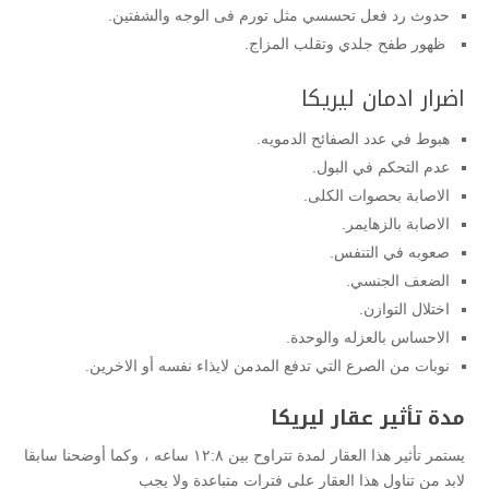
حدوث رد فعل تحسسي مثل تورم فى الوجه والشفتين.
ظهور طفح جلدي وتقلب المزاج.
اضرار ادمان ليريكا
هبوط في عدد الصفائح الدمويه.
عدم التحكم في البول.
الاصابة بحصوات الكلى.
الاصابة بالزهايمر.
صعوبه في التنفس.
الضعف الجنسي.
اختلال التوازن.
الاحساس بالعزله والوحدة.
نوبات من الصرع التي تدفع المدمن لايذاء نفسه أو الاخرين.
مدة تأثير عقار ليريكا
يستمر تأثير هذا العقار لمدة تتراوح بين ١٢:٨ ساعه ، وكما أوضحنا سابقا
لابد من تناول هذا العقار على فترات متباعدة ولا يجب