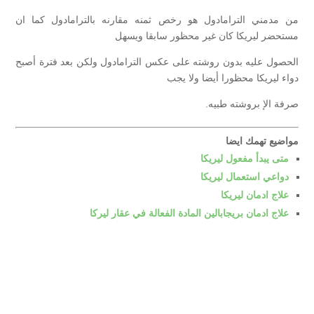
من مدمني الترامادول هو رخص ثمنه مقارنه بالترامادول كما ان
مستحضر ليريكا كان غير محظور سابقا ويسهل
الحصول عليه بدون روشته على عكس الترامادول ولكن بعد فترة أصبح
دواء ليريكا محظورا أيضا ولا يجب
صرفة الإ بروشته طبيه.
مواضيع تهمك ايضا
متى يبدأ مفعول ليريكا
دواعي استعمال ليريكا
علاج ادمان ليريكا
علاج ادمان بريجابالين المادة الفعالة في عقار ليركا