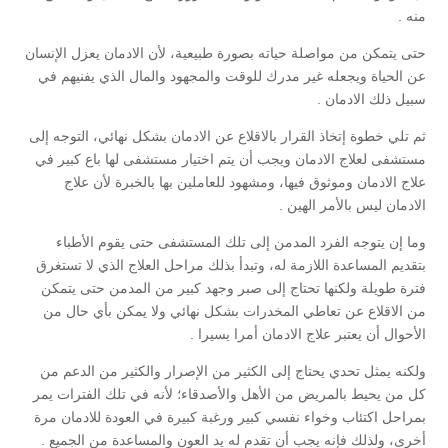
منه .
حتى يتمكن من مواصلة حياته بصورة طبيعية، لأن الادمان يعزل الإنسان
عن الحياة ويجعله غير مدرك للوقت والمجهود والمال الذي يفنيهم في
سبيل ذلك الادمان .
ثم تلي خطوة إتخاذ القرار بالاقلاع عن الادمان بشكل نهائي، التوجه إلى
مستشفى لعلاج الادمان ويجب أن يتم اختيار مستشفى لها باع كبير في
علاج الادمان وموثوق فيها، ومشهود للعاملين بها بالخبرة لأن علاج
الادمان ليس بالأمر الهين .
وما إن يتوجه الفرد المدمن إلى تلك المستشفى حتى يقوم الأطباء
بتقديم المساعدة اللازمة له، وتبدأ بذلك مراحل العلاج الذي لا تستغرق
فترة طويلة ولكنها تحتاج إلى صبر وجهد كبير من المدمن حتى يتمكن
من الاقلاع عن تعاطي المخدرات بشكل نهائي ولا يمكن بأي حال من
الأحوال أن يعتبر علاج الادمان أمرا يسيرا .
ولكنه يمثل تحدي يحتاج إلى الكثير من الإصرار والكثير من الدعم من
كل من يحيط بالمريض من الأهل والأصدقاء؛ لأنه في تلك الفترات يمر
بمراحل اكتئاب وخواء نفسي كبير ورغبة كبيرة في العودة للادمان مرة
أخرى، ولذلك فإنه يجب أن تقدم له يد العون والمساعدة من الجميع .