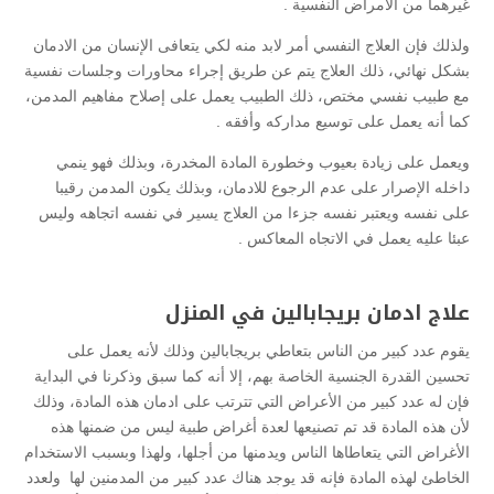
غيرهما من الأمراض النفسية .
ولذلك فإن العلاج النفسي أمر لابد منه لكي يتعافى الإنسان من الادمان
بشكل نهائي، ذلك العلاج يتم عن طريق إجراء محاورات وجلسات نفسية
مع طبيب نفسي مختص، ذلك الطبيب يعمل على إصلاح مفاهيم المدمن،
كما أنه يعمل على توسيع مداركه وأفقه .
ويعمل على زيادة بعيوب وخطورة المادة المخدرة، وبذلك فهو ينمي
داخله الإصرار على عدم الرجوع للادمان، وبذلك يكون المدمن رقيبا
على نفسه ويعتبر نفسه جزءا من العلاج يسير في نفسه اتجاهه وليس
عبئا عليه يعمل في الاتجاه المعاكس .
علاج ادمان بريجابالين في المنزل
يقوم عدد كبير من الناس بتعاطي بريجابالين وذلك لأنه يعمل على
تحسين القدرة الجنسية الخاصة بهم، إلا أنه كما سبق وذكرنا في البداية
فإن له عدد كبير من الأعراض التي تترتب على ادمان هذه المادة، وذلك
لأن هذه المادة قد تم تصنيعها لعدة أغراض طبية ليس من ضمنها هذه
الأغراض التي يتعاطاها الناس ويدمنها من أجلها، ولهذا وبسبب الاستخدام
الخاطئ لهذه المادة فإنه قد يوجد هناك عدد كبير من المدمنين لها ولعدد