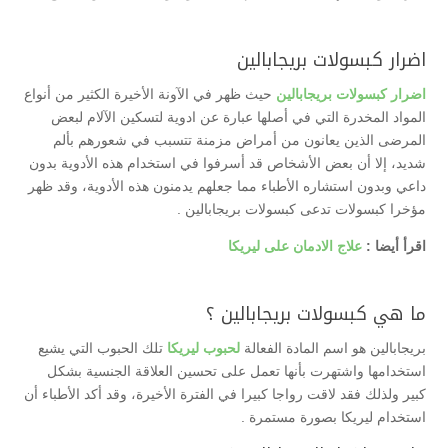
اضرار كبسولات بريجابالين
اضرار كبسولات بريجابالين
حيث
ظهر في الآونة الأخيرة الكثير من أنواع
المواد المخدرة التي في أصلها عبارة عن ادوية لتسكين الآلام لبعض
المرضى الذين يعانون من أمراض مزمنة تتسبب في شعورهم بألم
شديد، إلا أن بعض الأشخاص قد أسرفوا في استخدام هذه الأدوية بدون
داعي وبدون استشاره الأطباء مما جعلهم يدمنون هذه الأدوية، وقد ظهر
مؤخرا كبسولات تدعى كبسولات بريجابالين .
اقرأ أيضا :
علاج الادمان على ليريكا
ما هي كبسولات بريجابالين ؟
بريجابالين هو اسم المادة الفعالة
لحبوب ليريكا
تلك الحبوب التي يشيع
استخدامها واشتهرت بأنها تعمل على تحسين العلاقة الجنسية بشكل
كبير ولذلك فقد لاقت رواجا كبيرا في الفترة الأخيرة، وقد أكد الأطباء أن
استخدام ليريكا بصورة مستمرة .