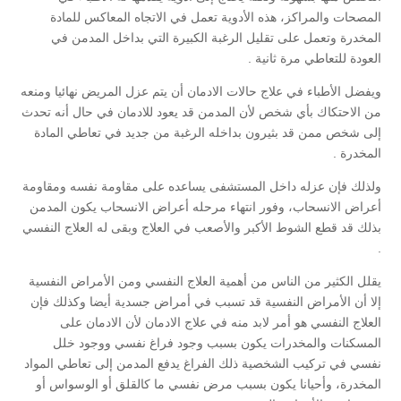
المصحات والمراكز، هذه الأدوية تعمل في الاتجاه المعاكس للمادة
المخدرة وتعمل على تقليل الرغبة الكبيرة التي بداخل المدمن في
العودة للتعاطي مرة ثانية .
ويفضل الأطباء في علاج حالات الادمان أن يتم عزل المريض نهائيا ومنعه
من الاحتكاك بأي شخص لأن المدمن قد يعود للادمان في حال أنه تحدث
إلى شخص ممن قد بثيرون بداخله الرغبة من جديد في تعاطي المادة
المخدرة .
ولذلك فإن عزله داخل المستشفى يساعده على مقاومة نفسه ومقاومة
أعراض الانسحاب، وفور انتهاء مرحله أعراض الانسحاب يكون المدمن
بذلك قد قطع الشوط الأكبر والأصعب في العلاج وبقى له العلاج النفسي
.
يقلل الكثير من الناس من أهمية العلاج النفسي ومن الأمراض النفسية
إلا أن الأمراض النفسية قد تسبب في أمراض جسدية أيضا وكذلك فإن
العلاج النفسي هو أمر لابد منه في علاج الادمان لأن الادمان على
المسكنات والمخدرات يكون بسبب وجود فراغ نفسي ووجود خلل
نفسي في تركيب الشخصية ذلك الفراغ يدفع المدمن إلى تعاطي المواد
المخدرة، وأحيانا يكون بسبب مرض نفسي ما كالقلق أو الوسواس أو