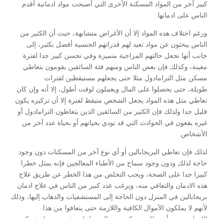
كبير آخر من المواد المسكنة الأخرى التي أصبحت مواد ادمانية أقدم
الناس على ادمانها.
ورغم اختلاف هذه المواد إلا أن الأغراض متشابهة، حيث أن الكثير من
الناس يبحثون عن مواد تعيد لهم قدراتهم الجنسية أفضل بكثير، إلى
جانب أنها تجعل حالتهم المزاجية متميزة وفي تحسن كبير جدا لفترة
معينة، وكذلك فإن بعض الناس ومنهم فئة السائقين يقومون بتعاطي
مسكن مثل الترامادول مثلا حتى يجعلهم مستيقظين لفترات
طويلة، حتى يحصلوا على المال ويعملون لوقت أطول، إلا أنه وإن كان
تعاطي مثل هذه المواد يجعل الشخص متيقظ لفترة إلا أن تركيزه يكون
قليل جدا ولذلك فإن الكثير من السائقين الذين يتعاطون الترامادول أو
غيره يقعون في الحوادث التي قد تودي بحياتهم أو بحياة عدد آخر من
الأشخاص.
لذلك فإن تعاطي البريجابالين أو أي نوع آخر من المسكنات دون وجود
حاجة لذلك ودون وجود سماح من الأطباء المعالجين فإنه يمثل خطرا
كبيرا جدا على الصحة، ويجب التخلص من هذا الخطر عن طريق علاج
هذه الادمان والتعافي منه، ويرغب عدد كبير من الناس في علاج ادمان
بريجابالين في المنزل دون الحاجة إلى المستشفيات والذهاب إليها، وذلك
لأنهم لا يملكون الأموال الكافية واللازمة حتى يتعافوا من هذا