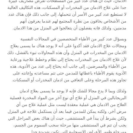
الادمان، حيث أن هناك عدد كبير من المسطحات تفرض مصاريف كبيرة
جدا على علاج الادمان من المخدرات أو المسكنات، هذه التكاليف العالية
لا تستطيع عدد كبير من الأسر أن تتحملها، إلى جانب ذلك فإن هناك عدد
من الأشخاص يخافون من نظرة المجتمع لهم عندما يعرفون أنهم
مدمنين، ولذلك فانه يفضلون أن يتعالجوا في المنزل من هذا الادمان.
وبسؤال عدد كبير من الأطباء المتخصصين في المجالات النفسية
ومجالات علاج الادمان فقد أكدوا على أنه لا يوجد هناك ما يسمى بعلاج
الادمان من المخدرات في المنزل وأن هذه المحاولات تبوء بالفشل، ذلك
لأن علاج الادمان من المخدرات يحتاج إلى نظام وخطط علاجية ورعاية
من الأطباء والممرضين، إلى جانب أنه يحتاج إلى عدد من الأدوية، هذه
الأدوية يقوم الأطباء باعطائها للمدمن حتى تتم مساعدته وإعانته على
تجاوز هذه المرحلة وعلى التعافي من ادمان المخدرات أو المسكنات.
ولذلك وبما لا يدع مجالا للشك فإنه لا يوجد ما يسمى بعلاج ادمان
البريجابالين في المنزل أو علاج أي نوع آخر من المواد المخدرة فعملية
العلاج من الادمان هي عملية معقدة ليست مثل عملية علاج من أي
مرض آخر، ولكنه يمكن للمدمن فيما بعد أن يستكمل علاجه في المنزل
ولكن بشرط أن يبدأ في المستشفى، حيث أن هناك بعض المراحل التي
يجب أن تتم في المستشفى منها مرحلة سحب السموم من الجسم،
ومرحلة ظهور الأعراض الانسحابية التي تكون شديدة جدا.