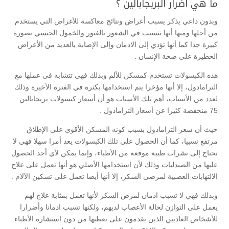
ما هي اضرار البريجابالين ؟
وبدون داعي يذكر يسبب أعراض ونتائج معاكسة للأغراض التي يستخدم
من أجلها ومنها أنها تتسبب في الشعور بالفتور والخمول الجنسي بصورة
كبيرة جدا كما أنها تؤدي إلى الادمان وإلى الإصابة بالعديد من الأعراض
الخطيرة على صحة الإنسان .
هذه الكبسولات تستخدم كمسكن للألم وبذلك فهي تتشابه في عملها مع
الترامادول، إلا أنها مؤخرا يتم استخدامها بكثرة في الفترة الأخيرة وذلك
لعدد من الأسباب، أهم تلك الأسباب هو أن أسعار كبسولات بريجابالين
75 منخفضة كثيرا عن أسعار الترامادول .
حيث أن سعر الترامادول بسبب كونه المسكن الأقوى على الإطلاق
مرتفع نسبيا، كما أن الحصول على تلك الكبسولات يعد أمرا سهلا فهي لا
تحتاج إلى نشرات طبية موقعة من الأطباء، وإنما يمكن لأي أحد الحصول
عليها من الصيدليات وذلك لأن استخدامها الأصلي هو أنها تعمل على علاج
الالتهابات العصبية لمرضى السكر، إلا أنها أيضا تعمل على تسكين الآلام .
وبذلك فهي لا تسبب ادمان لمرض السكر لأنها تعمل بمثابة علاج لهم
يعمل على التوازن لحالة الأعصاب لديهم، ولكنها تسبب ادمانا وأضرارا
للأشخاص العاديين الذين يقدمون على تعطيها من دون استشارة الأطباء