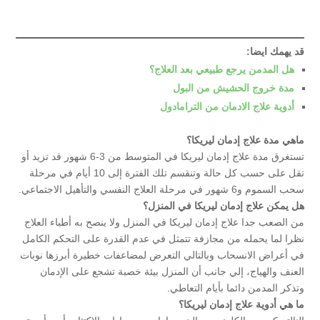
قد يهمك ايضا:
هل المدمن يرجع طبيعي بعد العلاج؟
مدة خروج الحشيش من البول
أدوية علاج الادمان من الترامادول
ماهي مدة علاج إدمان ليريكا؟
تستغرق مدة علاج إدمان ليريكا في المتوسط من 3-6 شهور قد تزيد أو
تقل على حسب كل حالة وتنقسم تلك الفترة إلى 10 أيام في مرحلة
سحب السموم و6 شهور في مرحلة العلاج النفسي والتأهيل الاجتماعي.
هل يمكن علاج إدمان ليريكا في المنزل؟
من الصعب جدا علاج إدمان ليريكا في المنزل ولا ينصح به أطباء العلاج
نظرا لما يحمله من مجازفة تتمثل في عدم القدرة على التحكم الكامل
في أعراض الانسحاب وبالتالي التعرض لمضاعفات خطيرة أبرزها نوبات
العنف والهياج، إلي جانب أن المنزل بيئة خصبة تشجع على الإدمان
وتذكر المدمن دائما بأيام التعاطي.
ما هي أدوية علاج إدمان ليريكا؟