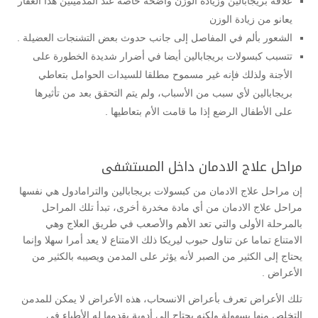
علاقة بريجابالين وزيادة الوزن واضحة خاصة عند المدمينين هذا العقار
يعانو من زيادة الوزن
الشعور بألم في المفاصل إلى جانب حدوث بعض التشنجات العضيلة .
تتسبب كبسولات بريجابالين أيضا في أضرار شديدة الخطورة على
الأجنة ولذلك فإنه غير مسموح مطلقا للسيدات الحوامل بتعاطي
بريجابالين لأي سبب من الأسباب، ولم يتم التحقق بعد من تأثيرها
على الأطفال الرضع إذا ما قامت الأم بتعاطيها .
مراحل علاج الادمان داخل المستشفى
إن مراحل علاج الادمان من كبسولات
بريجابالين والترامادول
هي نفسها
مراحل علاج الادمان من أي مادة مخدرة أخرى، تبدأ تلك المراحل
بالمرحلة الأولى والتي تعد الأهم والأصعب في طريق العلاج وهي
الامتناع تماما عن تناول حبوب ليريكا ذلك الامتناع لا يعد أمرا سهلا وإنما
يحتاج إلى الكثير من الصبر لأنه يؤثر على المدمن ويصيبه بالكثير من
الأعراض .
تلك الأعراض تعرف بأعراض الانسحاب، هذه الأعراض لا يمكن للمدمن
التخلص منها بسهولة ولكنه يحتاج إلى أدوية يقدمها له الأطباء في