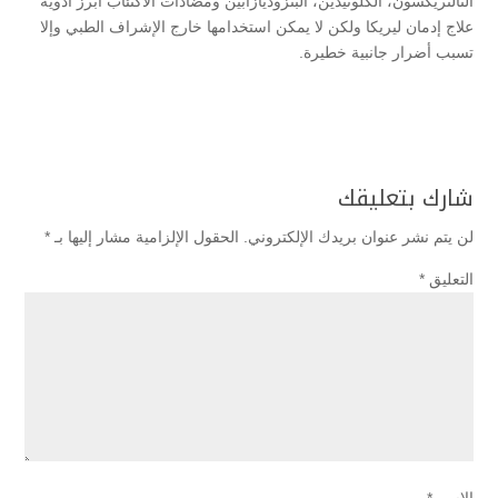
النالتريكسون، الكلونيدين، البنزوديازابين ومضادات الاكتئاب أبرز أدوية
علاج إدمان ليريكا ولكن لا يمكن استخدامها خارج الإشراف الطبي وإلا
تسبب أضرار جانبية خطيرة.
شارك بتعليقك
لن يتم نشر عنوان بريدك الإلكتروني.
الحقول الإلزامية مشار إليها بـ
*
التعليق
*