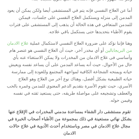
أما عن العلاج النفسي فإنه يتم في المستشفى أيضا ولكن يمكن أن يعود
المدمن إلى منزله ويستكمل العلاج النفسي على جلسات، فيمكن
للمدمن المتعافي في هذه الحالة أن يذهب إلى المستشفى على فترات
يقوم الأطباء بتحديدها حتى يستكمل باقي علاجه.
وهنا فإننا نؤكد على ضرورة العلاج النفسي لاستكمال عملية
علاج الادمان
من البريجابالين
أو أي مخدر آخر، حيث أن العلاج النفسي هو عنصر هام
وأساسي فى علاج الادمان من المخدرات ولا يمكن الاستغناء عنه بأي
حال من الأحوال، حيث أنه يساعد المدمن على أن يساعد نفسه ويعيش
حياته ويمنحه الشجاعة الكافية لمواجهة المجتمع وللعودة إلى ممارسة
حياته الطبيعية بشكل أفضل، وهناك نوع آخر من العلاج وهو العلاج
الأسري، حيث تقوم الأسرة بتقديم الدعم المعنوي للمدمن وغمره بالحب
والعطف وتشجيعه على مواصلة طريقه، حتى يستعيد ثقته في نفسه
وفيمن حوله.
تقوم مستشفى دار الشفاء بمساعدة مدمني المخدرات في الإقلاع عنها
بشكل نهائي مستعينة في ذلك بمجموعة من الأطباء أصحاب الخبرة في
مجال علاج الادمان في مصر وباستخدام أحدث الأدوية في علاج حالات
الادمان