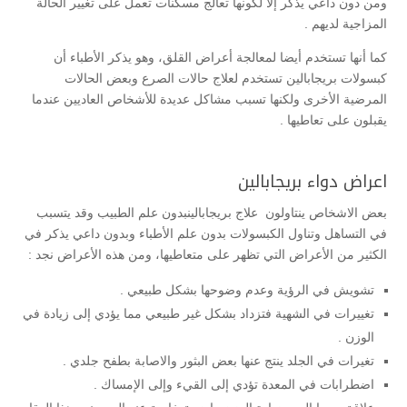
ومن دون داعي يذكر إلا لكونها تعالج مسكنات تعمل على تغيير الحالة
المزاجية لديهم .
كما أنها تستخدم أيضا لمعالجة أعراض القلق، وهو يذكر الأطباء أن
كبسولات بريجابالين تستخدم لعلاج حالات الصرع وبعض الحالات
المرضية الأخرى ولكنها تسبب مشاكل عديدة للأشخاص العاديين عندما
يقبلون على تعاطيها .
اعراض دواء بريجابالين
بعض الاشخاص ينتاولون علاج بريجابالينبدون علم الطبيب وقد
يتسبب
في التساهل وتناول الكبسولات بدون علم الأطباء وبدون داعي يذكر في
الكثير من الأعراض التي تظهر على متعاطيها، ومن هذه الأعراض نجد :
تشويش في الرؤية وعدم وضوحها بشكل طبيعي .
تغييرات في الشهية فتزداد بشكل غير طبيعي مما يؤدي إلى زيادة في
الوزن .
تغيرات في الجلد ينتج عنها بعض البثور والاصابة بطفح جلدي .
اضطرابات في المعدة تؤدي إلى القيء وإلى الإمساك .