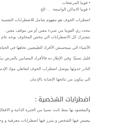
• فوبيا المرتفعات
• فوبيا الاماكن الواسعة …. الخ
اضطراب الخوف هو مفهوم شامل للاضطرابات النفسية ا
محدد زي الفوبيا من شيء معين أو من موقف معين .
بتشترك كل الاضطرابات الي بتخص المخاوف بوجه عام في 
الأشياء الي مبيحسش الأفراد الطبيعيين تجاهها في الحي
قليل نسبيًا. وفي الإطار ده فالأفراد المصابين بالمرض ب
النادر حدوثها بيوصل اضطراب الخوف لتعاطي مواد الإدمان
الي بيكون من نتائجها الإصابة بالإدمان .
اضطرابات الشخصية :
والمقصود بها نمط ثابت نسبيا من الخبرة الذاتية و الاف
بيعيش فيها الشخص و بتبرز فيها اضطرابات معرفية و وجد