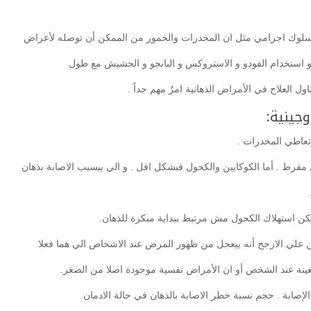
سلوك اجرامي مثل ان المخدرات والخمور من الممكن أن توصله لأعراض
هو استخدام الفودو و الاستروكس و البانجو و الحشيش مع طول
ول العلاج في الأمراض الذهانية امرٌ مهم جداً .
جينية:
تعاطي المخدرات .
 مفرط . أما الكوكايين والكحول فبشكل اقل . و الي بيسبب الاصابة بذهان
 استهلاك الكحول مش مرتبط ببداية مبكرة للذهان.
 علي الارجح أنه بيعجل من ظهور المرض عند الاشخاص الي هما فعلا
عينة عند الشخص أو ان الأمراض نفسية موجودة اصلا من الصغر.
إصابة . حجم نسبة خطر الاصابة بالذهان في حالة الادمان