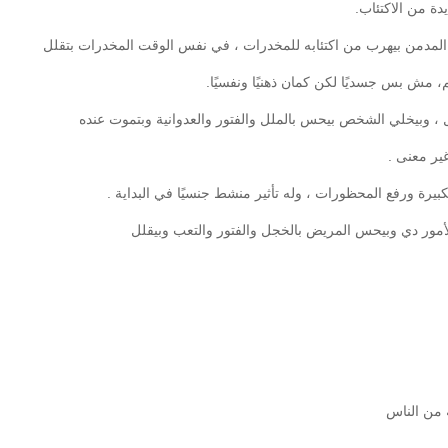
دة من الاكتئاب.
يما المدمن بيهرب من اكتئابه للمخدرات ، في نفس الوقت المخدرات بتقلل
، مش بس جسديًا لكن كمان ذهنيًا ونفسيًا.
بل ، وبيخلي الشخص بيحس بالملل والفتور والعدوانية وبتموت عنده
ير معنى .
بيرة ورفع المحظورات ، وله تأثير منشط جنسيًا في البداية .
أمور دي وبيحس المريض بالخجل والفتور والتعب وبيقلل
 من الناس