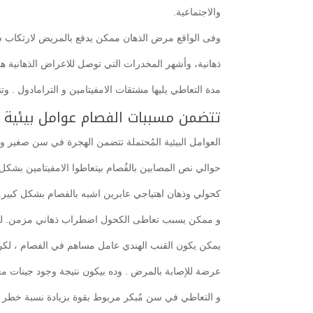
والاجتماعية.
وفى الواقع مرض الذهان ممكن يدفع بالمريض لارتكاب 
ذهانية، وأشهر المخدرات التي توصل للاعراض الذهانية 
مدة التعاطي يليها مشتقات الامفيتامين و الترامادول . وتنا
تتضمن مسببات الفصام عوامل بيئية و
العوامل البيئية المُحتملة تتضمن الهجرة في سن صغير و
حوالي نص المصابين بالفُصام بيتعاطوا الامفيتامين بشكل
كحولي وذهان اهتياجي عابرين اشبه بالفصام بشكل كبير.
و ممكن يسبب تعاطى الكحول اضطراب ذهاني مزمن. لكن
يمكن يكون القنب الهندي عامل مساهم في الفصام ، لكن
عرضة للإصابة بالمرض . وده بيكون نتيجة وجود جينات م
و التعاطي في سن مُبكر مربوط بقوة بزيادة نسبة خطر ال