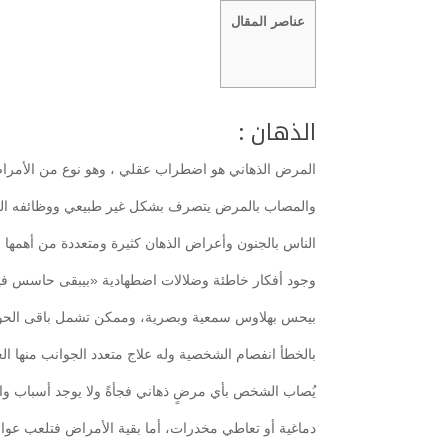
عناصر المقال
الذهان :
المرض الذهاني هو اضطراب عقلي ، وهو نوع من الأمراض 
والمصاب بالمرض يتصرف بشكل غير طبيعي ووظائفه الع
الناس بالجنون وأعراض الذهان كثيرة ومتعددة من أهمها
وجود أفكار خاطئة وضلالات اضطهادية «بيبقى حاسس في
بيحس بهلاوس سمعية وبصرية، وممكن تشمل باقى الحوا
بالخطأ انفصام الشخصية وله علاج متعدد الجوانب منها الع
يُصاب الشخص بأي مرضٍ ذهاني فجأةً ولا يوجد أسباب واض
دماغية أو تعاطي مخدرات، أما بقية الأمراض فتلعب عوامل