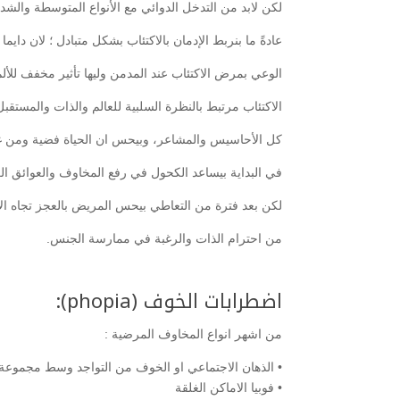
لكن لابد من التدخل الدوائي مع الأنواع المتوسطة والشدي
عادةً ما بنربط الإدمان بالاكتئاب بشكل متبادل ؛ لان دا
الوعي بمرض الاكتئاب عند المدمن وليها تأثير مخفف للألم
الاكتئاب مرتبط بالنظرة السلبية للعالم والذات والمستق
كل الأحاسيس والمشاعر، وبيحس ان الحياة فضية ومن غ
في البداية بيساعد الكحول في رفع المخاوف والعوائق الك
لكن بعد فترة من التعاطي بيحس المريض بالعجز تجاه ال
من احترام الذات والرغبة في ممارسة الجنس.
اضطرابات الخوف (phopia):
من اشهر انواع المخاوف المرضية :
• الذهان الاجتماعي او الخوف من التواجد وسط مجموعة
• فوبيا الاماكن الغلقة