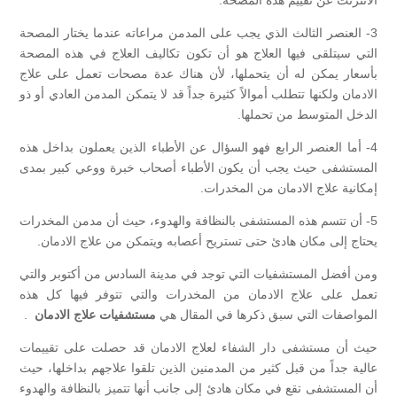
3- العنصر الثالث الذي يجب على المدمن مراعاته عندما يختار المصحة
التي سيتلقى فيها العلاج هو أن تكون تكاليف العلاج في هذه المصحة
بأسعار يمكن له أن يتحملها، لأن هناك عدة مصحات تعمل على علاج
الادمان ولكنها تتطلب أموالاً كثيرة جداً قد لا يتمكن المدمن العادي أو ذو
الدخل المتوسط من تحملها.
4- أما العنصر الرابع فهو السؤال عن الأطباء الذين يعملون بداخل هذه
المستشفى حيث يجب أن يكون الأطباء أصحاب خبرة ووعي كبير بمدى
إمكانية علاج الادمان من المخدرات.
5- أن تتسم هذه المستشفى بالنظافة والهدوء، حيث أن مدمن المخدرات
يحتاج إلى مكان هادئ حتى تستريح أعصابه ويتمكن من علاج الادمان.
ومن أفضل المستشفيات التي توجد في مدينة السادس من أكتوبر والتي
تعمل على علاج الادمان من المخدرات والتي تتوفر فيها كل هذه
المواصفات التي سبق ذكرها في المقال هي
مستشفيات علاج الادمان
.
حيث أن مستشفى دار الشفاء لعلاج الادمان قد حصلت على تقييمات
عالية جداً من قبل كثير من المدمنين الذين تلقوا علاجهم بداخلها، حيث
أن المستشفى تقع في مكان هادئ إلى جانب أنها تتميز بالنظافة والهدوء