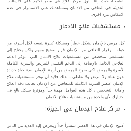
الطبيعية حيث إننا أول مركز علاج فى مصر نعتمد على الاساليب
الحديثة فى التعافى من الادمان ومساعدتك على الاستمرار فى عدم
الانتكاس مره اخرى.
مستشفيات علاج الادمان
كل مريض بالإدمان يشكل خطراُ ومشكلة كبيرة لنفسه لكل أسرته من
حوله ، وقرار التعافي من الإدمان قرار صحيح ومهم ولكن يحتاج إلى
مستشفى متخصص من مستشفيات علاج الادمان التي توفر الدعم
العلاجي الكامل بالإضافة إلى الدعم النفسي للمريض والسرية الكاملة
للأسرة والمريض لكي يخرج المريض من أزمة الإدمان ليبدء حياة جديدة
بدون عناء ولا مرض ولا تعاطي ، لذلك فلابد أن توفر مستشفيات علاج
الإدمان عنصر السرية الكاملة للمتعافين من الإدمان بجانب دقة العلاج
وأمانة التشخيص ، كل هذه العوامل مهمة جداً ومؤثرة بشكل بالغ فى
اختيارك لأي واحدة من مستشفيات علاج الادمان.
مراكز علاج الإدمان في الجيزة:
أصبح الإدمان في هذا العصر منتشراً جداً ويتعرض إليه العديد من الناس