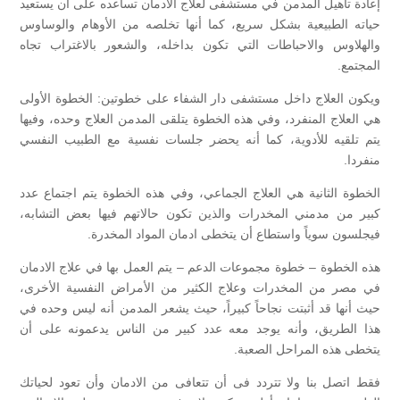
إعادة تأهيل المدمن في
مستشفى لعلاج الادمان
تساعده على أن يستعيد
حياته الطبيعية بشكل سريع، كما أنها تخلصه من الأوهام والوساوس
والهلاوس والاحباطات التي تكون بداخله، والشعور بالاغتراب تجاه
المجتمع.
ويكون العلاج داخل مستشفى دار الشفاء على خطوتين: الخطوة الأولى
هي العلاج المنفرد، وفي هذه الخطوة يتلقى المدمن العلاج وحده، وفيها
يتم تلقيه للأدوية، كما أنه يحضر جلسات نفسية مع الطبيب النفسي
منفردا.
الخطوة الثانية هي العلاج الجماعي، وفي هذه الخطوة يتم اجتماع عدد
كبير من مدمني المخدرات والذين تكون حالاتهم فيها بعض التشابه،
فيجلسون سوياً واستطاع أن يتخطى ادمان المواد المخدرة.
هذه الخطوة – خطوة مجموعات الدعم – يتم العمل بها في علاج الادمان
في مصر من المخدرات وعلاج الكثير من الأمراض النفسية الأخرى،
حيث أنها قد أثبتت نجاحاً كبيراً، حيث يشعر المدمن أنه ليس وحده في
هذا الطريق، وأنه يوجد معه عدد كبير من الناس يدعمونه على أن
يتخطى هذه المراحل الصعبة.
فقط اتصل بنا ولا تتردد فى أن تتعافى من الادمان وأن تعود لحياتك