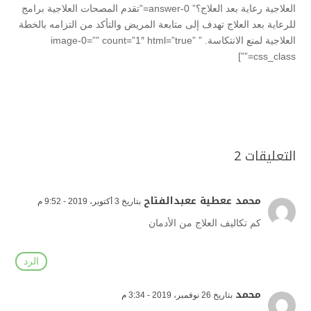
العلاجية رعاية بعد العلاج؟” answer-0=”تقدم المصحات العلاجية برامج
للرعاية بعد العلاج تهدف إلى متابعة المريض والتأكد من التزامه بالخطة
العلاجية لمنع الانتكاسة. ” image-0=”” count=”1″ html=”true”
css_class=””]
التعليقات 2
محمد ععطية ععبدالفتاح
بتاريخ 3 أكتوبر، 2019 - 9:52 م
كم تكاليف العلاج من الأدمان
الرد
محمد
بتاريخ 26 نوفمبر، 2019 - 3:34 م