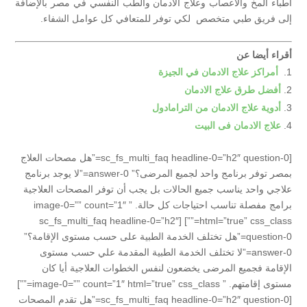
أطباء المخ والأعصاب وعلاج الادمان والطب النفسي في مصر بالإضافة
إلى فريق طبي متخصص لكي توفر للمتعافي كل عوامل الشفاء.
أقراء أيضا عن
أ
مراكز علاج الادمان في الجيزة
أفضل طرق علاج الادمان
أدوية علاج الادمان من الترامادول
علاج الادمان فى البيت
[sc_fs_multi_faq headline-0=”h2″ question-0=”هل مصحات العلاج
بمصر توفر برنامج واحد لجميع المرضى؟” answer-0=”لا يوجد برنامج
علاجي واحد يناسب جميع الحالات بل يجب أن توفر المصحات العلاجية
برامج مفصلة تناسب احتياجات كل حالة. ” image-0=”” count=”1″
html=”true” css_class=””] [sc_fs_multi_faq headline-0=”h2″
question-0=”هل تختلف الخدمة الطبية على حسب مستوى الإقامة؟”
answer-0=”لا تختلف الخدمة الطبية المقدمة علي حسب مستوى
الإقامة فجميع المرضى يخضعون لنفس الخطوات العلاجية أيا كان
مستوى إقامتهم. ” image-0=”” count=”1″ html=”true” css_class=””]
[sc_fs_multi_faq headline-0=”h2″ question-0=”هل تقدم المصحات