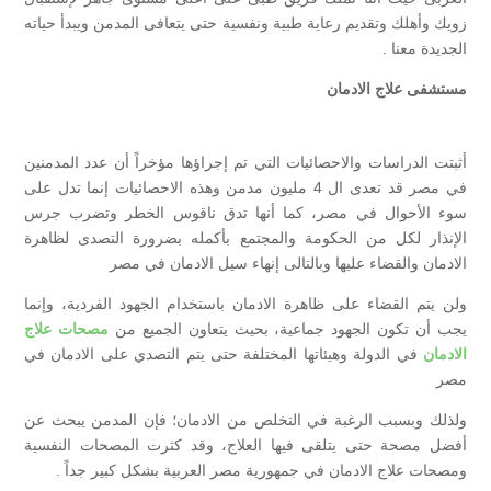
زويك وأهلك وتقديم رعاية طبية ونفسية حتى يتعافى المدمن ويبدأ حياته
الجديدة معنا .
مستشفى علاج الادمان
أثبتت الدراسات والاحصائيات التي تم إجراؤها مؤخراً أن عدد المدمنين
في مصر قد تعدى ال 4 مليون مدمن وهذه الاحصائيات إنما تدل على
سوء الأحوال في مصر، كما أنها تدق ناقوس الخطر وتضرب جرس
الإنذار لكل من الحكومة والمجتمع بأكمله بضرورة التصدى لظاهرة
الادمان والقضاء عليها وبالتالى إنهاء سيل الادمان في مصر
ولن يتم القضاء على ظاهرة الادمان باستخدام الجهود الفردية، وإنما
يجب أن تكون الجهود جماعية، بحيث يتعاون الجميع من
مصحات علاج
الادمان
في
الدولة وهيئاتها المختلفة حتى يتم التصدي على الادمان في
مصر
ولذلك وبسبب الرغبة في التخلص من الادمان؛ فإن المدمن يبحث عن
أفضل مصحة حتى يتلقى فيها العلاج، وقد كثرت المصحات النفسية
ومصحات علاج الادمان في جمهورية مصر العربية بشكل كبير جداً .