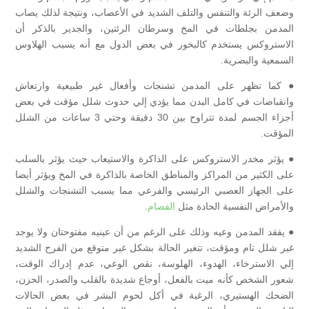
وضعف الرئة والتنفس والتلف الشديد في الأعصاب، ونتيجة لذلك يصاب
المدمن بجلطات في المخ وسرطان الرئتين، والجدير بالذكر أن
الاستروكس يستخدم كالبخور في بعض الدول مع أنه يسبب الهلاوس
السمعية والبصرية.
● كما تظهر على المدمن تشنجات وأفعال غير طبيعية وارتعاش
وانقباضات في كامل البدن مما يؤدي إلي حدوث شلل مؤقت في بعض
أجزاء الجسم لمدة تتراوح بين 30 دقيقة وحتي 3 ساعات من الشلل
المؤقت.
● يؤثر مخدر الاستروكس على الذاكرة والاستيعاب حيث يؤثر بالسلب
على الكثير من المراكز والمناطق الخاصة بالذاكرة في المخ ويؤثر أيضا
على الجهاز العصبي الرئيسي والفرعي مما يسبب التشنجات والشلل
والأمراض النفسية الحادة مثل
الفصام
.
● يفقد المدمن وعيه وذلك على الرغم من أن عينيه مفتوحتان ولا يوجد
غير شلل تام ومؤقت، تتغير الحالة بشكل غير متوقع من الفرح الشديد
إلي الاسترخاء، الهدوء، الهلوسة، نقص الوعي، عدم إدراك الوقت،
شعور الشخص كأنه ميت بالفعل، أوجاع شديدة بالقلب والصدر، الحزن،
الضحك الهستيري، الرغبة في أكل لحوم البشر في بعض الحالات