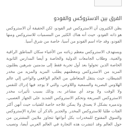
الفرق بين الاستروكس والفودو
يظن الكثيرون أن الاستروكس غير الفودو، لكن الحقيقة أن الاستروكس
هو ذاته الفودو، حيث أنه هناك الكثير من المسميات للاستروكس ومنها
الفودو، وقد جاء اسم الفودو من آسيا، خاصة من شرق آسيا.
ويستهدف الاستروكس معظم زبائنه من الأغنياء سكان المناطق الراقية
والغنية، وطلاب الجامعات الدولية والخاصة و أيضا المدارس الثانوية
الخاصة الذين تحولوا بعد أول تجربة فقط إلى مدمنين شرهين يطلبون
المزيد من الاستروكس ومعظمهم يطلب المزيد والمزيد من مخدر
الشيطان، حيث ينتقل المتعاطي من العالم الواقعي والواعي إلي عالم
الهلاوس البصرية والسمعية واللاوعي، والتي لا يوجد فيها إدراك للنفس
ولا الوقت ولا يوجد أي مشاعر به، وذلك بسبب تأثيرات مخدر
الاستروكس السريعة وتحكم الاستروكس الشديد على الجهاز العصبي،
وتدميره بشكل لا يصدق ولا يمكن علاجه خاصة للفتيات حيث أنهن أكثر
الفئات طلبا للاستروكس المخدر. والجدير بالذكر أن تجارة الإستروكس
والسوق المفتوح للمخدرات بكل أنواعها تتجاوز ملايين المشترين من
حول العالم وقد انتشرت هذه التجارة في العالم العربي أيضا، وتصيب