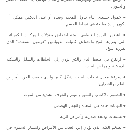
والجنون.
● خمول جسدي أثناء تناول المخدر وبعده أو على العكس ممكن أن
يكون زيادة مبالغة في نشاط الجسم.
● الشعور بالبرود العاطفي نتيجة انخفاض معدلات المركبات الكيميائية
التي يفرزها المخ وانخفاض كميات الدوبامين “هرمون السعادة” الذي
يفرزه المخ.
● ارتفاع في ضغط الدم والذي يؤدي إلي الجلطات والشلل والسكتة
الدماغية وأمراض القلب.
● سرعة معدل نبضات القلب بشكل كبير والذي يصيب الفرد بأمراض
القلب والشرايين.
● الشعور بالاكتئاب والقلق والتوتر والخوف الشديد من الموت.
● التهابات حادة في المعدة والجهاز الهضمي.
● تشنجات وذبحة صدرية وأمراض الرئة.
● تضخم الكبد الذي يؤدي إلي العديد من الأمراض وانتشار السموم في