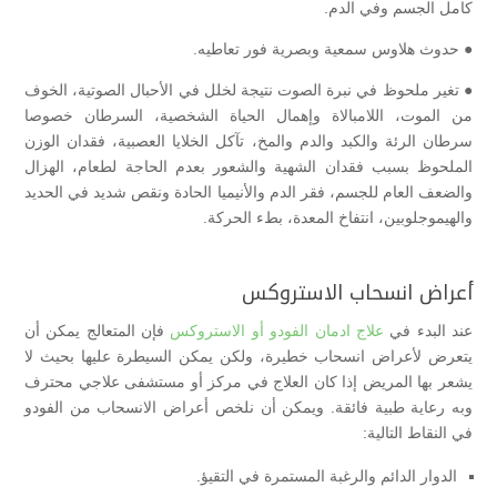
كامل الجسم وفي الدم.
● حدوث هلاوس سمعية وبصرية فور تعاطيه.
● تغير ملحوظ في نبرة الصوت نتيجة لخلل في الأحبال الصوتية، الخوف
من الموت، اللامبالاة وإهمال الحياة الشخصية، السرطان خصوصا
سرطان الرئة والكبد والدم والمخ، تآكل الخلايا العصبية، فقدان الوزن
الملحوظ بسبب فقدان الشهية والشعور بعدم الحاجة لطعام، الهزال
والضعف العام للجسم، فقر الدم والأنيميا الحادة ونقص شديد في الحديد
والهيموجلوبين، انتفاخ المعدة، بطء الحركة.
أعراض انسحاب الاستروكس
عند البدء في
علاج ادمان الفودو أو الاستروكس
فإن المتعالج يمكن أن
يتعرض لأعراض انسحاب خطيرة، ولكن يمكن السيطرة عليها بحيث لا
يشعر بها المريض إذا كان العلاج في مركز أو مستشفى علاجي محترف
وبه رعاية طبية فائقة. ويمكن أن نلخص أعراض الانسحاب من الفودو
في النقاط التالية:
الدوار الدائم والرغبة المستمرة في التقيؤ.