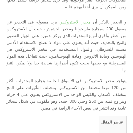
المخلوقات الغريبة الغير موجودة، وقد يرى شخص يراقبه بشكل دائم،
ومن الممكن أن يرى أحداَ يهجم عليه.
و الجدير بالذكر أن
مخدر الاستروكس
يزيد مفعوله في التخدير عن
مفعول 200 سيجارة ماريجوانا ومخدر الحشيش، حيث أن الاستروكس
من أخطر وأقوي أنواع المخدرات الذي يركز تدميره على الجهاز العصبي
والمخ بالتحديد، حيث أنه يحتوي على مواد لا تصلح للاستخدام الآدمي
مسببة للسرطان، والمواد المستخدمة في مخدر الاستروكس هي
الهيوسين ومادة الأتروبين ومادة الهيوسيامين، حيث تتفاعل هذه المواد
المسرطنة مع بعضها بحيث تكون أضرارها شديدة جدا ولا يمكن التنبؤ
بها.
يتواجد مخدر الاستروكس في الأسواق الخاصة بتجارة المخدرات بأكثر
من 120 نوعا مختلفا من الاستروكس بمختلف التأثيرات على المخ
بمختلف الأسعار، والكيس الواحد من الاستروكس يحتوي على 4 جرام
ويتراوح ثمنه بين 250 وحتي 300 جنيه، وهو ملفوف في شكل سجائر
عادية وقد انتشر في بعض الأحياء الراقية في مصر.
عناصر المقال