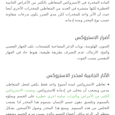
المادة المخدرة في الاستروكس المتعاطي بالكثير من الأعراض الجانبية
الخطيرة لكنها منتشرة في العديد من المتعاطين للمخدرات الأخري أيضا
حيث أن الأثر واحد للمخدرات لكن مدي الضرر يكون بدرجات متفاوتة
حسب نوع المخدر ومدة إدمانه.
أضرار الاستروكس
الجنون، الهلوسة، نوبات الذعر المصاحبة للتشنجات، تلف الجهاز العصبي
والمخ، الارتباك، عدم التصرف بطريقة طبيعية، هبوط حاد في الجهاز
التنفسي يسبب الموت.
الآثار الجانبية لمخدر الاستروكس
● تعاطي الاستروكس لمدة أسبوع واحد فقط يكفي لجعل المتعاطى
مدمن ويصعب أن يتخلى عن إدمانه للاستروكس،
ويسبب الاستروكس
الكثير من الأمراض وتأثيرات سلبية اخري خطيرة
على الجسم ويملؤه
بالسموم وتلتصق دهون جسم الإنسان بسموم هذا المخدر لذا يصعب
التخلص من هذه السموم. ويمنع هذا المخدر وصول الأكسجين بشكل
منتظم إلي الرئة وباقي أعضاء الجسم والذي يسبب تورم الجسم وضعفه