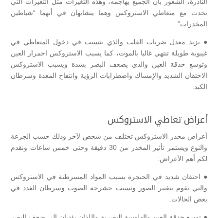
النادرة، الشعور بأن الجميع يهاجمه، وهذه التغيرات مثل التغيرات التي
تحدث مع متعاطي الاستروكس وهما يتشابهان في أنهما “شياطين
المخدرات”.
● يزيد معدل ضربات القلب والذي يتسبب في دخول المتعاطي في
غيبوبة طويلة تنتهي غالبا بالموت، كما يسبب الاستروكس احمرار العين
وتوسع حدقة العين والذي يضعف البصر بشدة ويسبب الاستروكس
الاحتقان الشديد والإمساك واضطرابات الرؤية وانتفاخ المعدة وسرطان
الكبد.
أعراض تعاطي الاستروكس
أعراض مخدر الاستروكس تختلف من شخص لآخر وذلك حسب الجرعة
والنوع ويستمر تأثير المخدر من 30 دقيقة وحتى خمس ساعات ونقدم
لكم أهم الأعراض:
● احتقان شديد في الحنجرة بسبب المواد المسرطنة في الاستروكس
والتي تقوم بتغيير الصور وتسبب حشرجة الصوت وسرطان الغدد في
بعض الحالات.
● توسع حدقة العين والهلوسة البصرية واللذان يؤديان إلى ضعف البصر