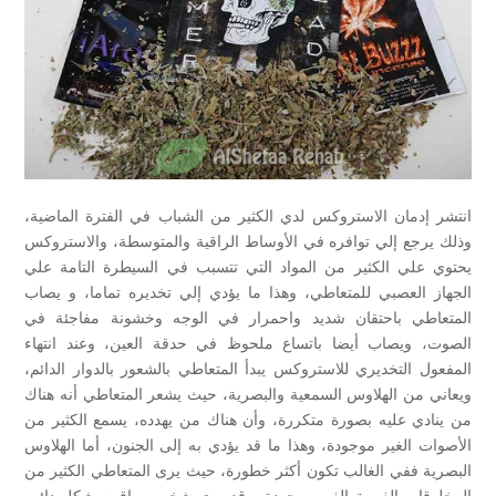
انتشر إدمان الاستروكس لدي الكثير من الشباب في الفترة الماضية،
وذلك يرجع إلي توافره في الأوساط الراقية والمتوسطة، والاستروكس
يحتوي علي الكثير من المواد التي تتسبب في السيطرة التامة علي
الجهاز العصبي للمتعاطي، وهذا ما يؤدي إلي تخديره تماما، و يصاب
المتعاطي باحتقان شديد واحمرار في الوجه وخشونة مفاجئة في
الصوت، ويصاب أيضا باتساع ملحوظ في حدقة العين، وعند انتهاء
المفعول التخديري للاستروكس يبدأ المتعاطي بالشعور بالدوار الدائم،
ويعاني من الهلاوس السمعية والبصرية، حيث يشعر المتعاطي أنه هناك
من ينادي عليه بصورة متكررة، وأن هناك من يهدده، يسمع الكثير من
الأصوات الغير موجودة، وهذا ما قد يؤدي به إلى الجنون، أما الهلاوس
البصرية ففي الغالب تكون أكثر خطورة، حيث يرى المتعاطي الكثير من