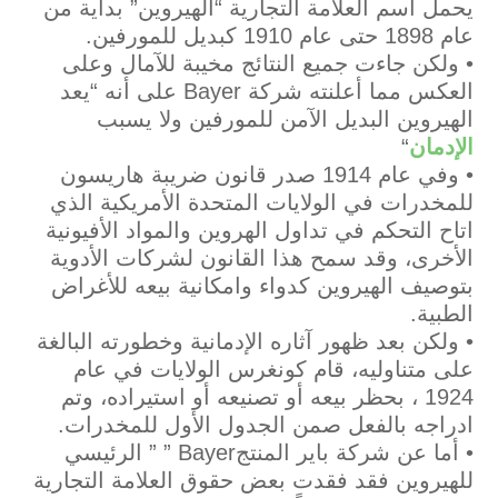
يحمل اسم العلامة التجارية “الهيروين” بداية من
عام 1898 حتى عام 1910 كبديل للمورفين.
• ولكن جاءت جميع النتائج مخيبة للآمال وعلى
العكس مما أعلنته شركة Bayer على أنه “يعد
الهيروين البديل الآمن للمورفين ولا يسبب
الإدمان
“
• وفي عام 1914 صدر قانون ضريبة هاريسون
للمخدرات في الولايات المتحدة الأمريكية الذي
اتاح التحكم في تداول الهروين والمواد الأفيونية
الأخرى، وقد سمح هذا القانون لشركات الأدوية
بتوصيف الهيروين كدواء وامكانية بيعه للأغراض
الطبية.
• ولكن بعد ظهور آثاره الإدمانية وخطورته البالغة
على متناوليه، قام كونغرس الولايات في عام
1924 ، بحظر بيعه أو تصنيعه أو استيراده، وتم
ادراجه بالفعل صمن الجدول الأول للمخدرات.
• أما عن شركة باير المنتجBayer ” ” الرئيسي
للهيروين فقد فقدت بعض حقوق العلامة التجارية