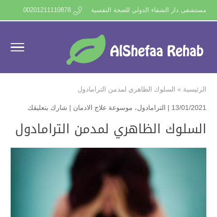
مستشفى دار الشفاء الدولي للصحة النفسية
00201211110878
الرئيسية
»
السلوك الظاهري لمدمن الترامادول
13/01/2021 |
الترامادول
،
موسوعة علاج الادمان
|
شارك بتعليقك
السلوك الظاهري لمدمن الترامادول