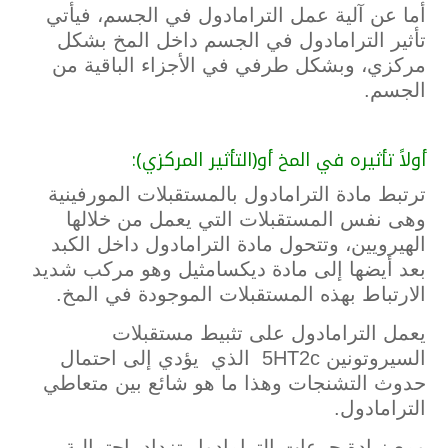
أما عن آلية عمل الترامادول في الجسم، فيأتي
تأثير الترامادول في الجسم داخل المخ بشكل
مركزي، وبشكل طرفي في الأجزاء الباقية من
الجسم.
أولاً تأثيره في المخ أو(التأثير المركزي):
ترتبط مادة الترامادول بالمستقبلات المورفينية
وهى نفس المستقبلات التي يعمل من خلالها
الهيرويين، وتتحول مادة الترامادول داخل الكبد
بعد أيضها إلى مادة ديكسامثيل وهو مركب شديد
الارتباط بهذه المستقبلات الموجودة في المخ.
يعمل الترامادول على تثبيط مستقبلات
السيروتونين 5HT2c الذي يؤدي إلى احتمال
حدوث التشنجات وهذا ما هو شائع بين متعاطي
الترامادول.
ومع زيادة جرعات الترامادول تزداد احتمالية